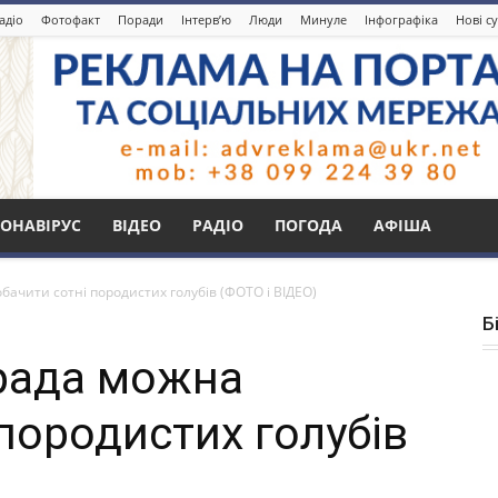
адіо
Фотофакт
Поради
Інтерв’ю
Люди
Минуле
Інфографіка
Нові с
ОНАВІРУС
ВІДЕО
РАДІО
ПОГОДА
АФІША
бачити сотні породистих голубів (ФОТО і ВІДЕО)
Б
рада можна
породистих голубів