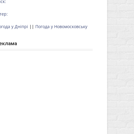
ск:
тер:
огода у Дніпрі
||
Погода у Новомосковську
еклама