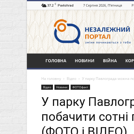
C
37.2
7 Серпня 2026, П’ятниця
Р
Pavlohrad
Незалежний
портал
Павлоград.dp.ua
ГОЛОВНА
НОВИНИ
ВІЙНА
КОР
На головну
Відео
У парку Павлограда можна по
Відео
Новини
ФОТОфакт
У парку Павлог
побачити сотні 
(ФОТО і ВІДЕО)