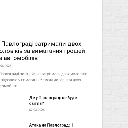
 Павлограді затримали двох
оловіків за вимагання грошей
а автомобілів
.08.2026
Павлограді поліцейські затримали двох чоловіків
 підозрою у вимаганні 5 тисяч доларів та двох
томобілів
Де у Павлограді не буде
світла?
07.08.2026
Атака на Павлоград: 1