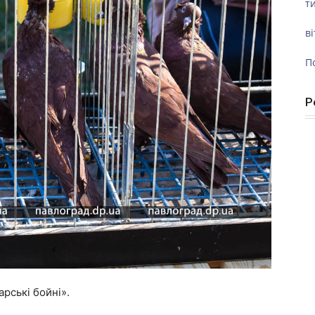
ти
ві
П
Р
рські бойні».