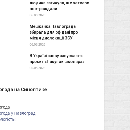
людина загинула, ще четверо
постраждали
06.08.2026
Мешканка Павлограда
збирала для рф дані про
місця дислокації ЗСУ
06.08.2026
В Україні знову запускають
проєкт «Пакунок школяра»
06.08.2026
огода на Синоптике
огода
огода у
Павлограді
логість: