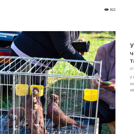
822
У
ч
т
07
У 
за
ав