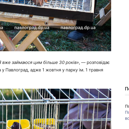
 Я вже займаюся цим більше 30 років»
, — розповідає
 у Павлоград, адже 1 жовтня у парку ім. 1 травня
П
П
П
во