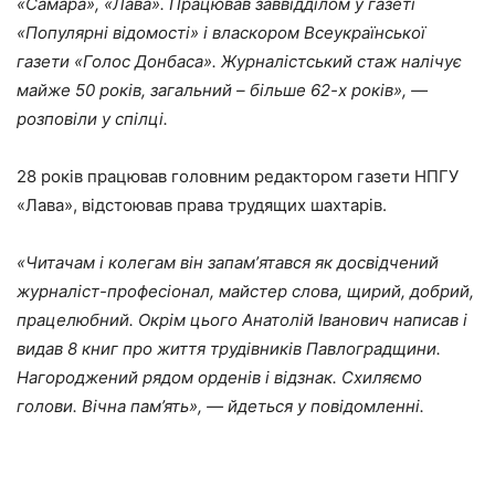
«Самара», «Лава». Працював заввідділом у газеті
«Популярні відомості» і власкором Всеукраїнської
газети «Голос Донбаса». Журналістський стаж налічує
майже 50 років, загальний – більше 62-х років», —
розповіли у спілці.
28 років працював головним редактором газети НПГУ
«Лава», відстоював права трудящих шахтарів.
«Читачам і колегам він запамʼятався як досвідчений
журналіст-професіонал, майстер слова, щирий, добрий,
працелюбний. Окрім цього Анатолій Іванович написав і
видав 8 книг про життя трудівників Павлоградщини.
Нагороджений рядом орденів і відзнак. Схиляємо
голови. Вічна пам’ять», — йдеться у повідомленні.