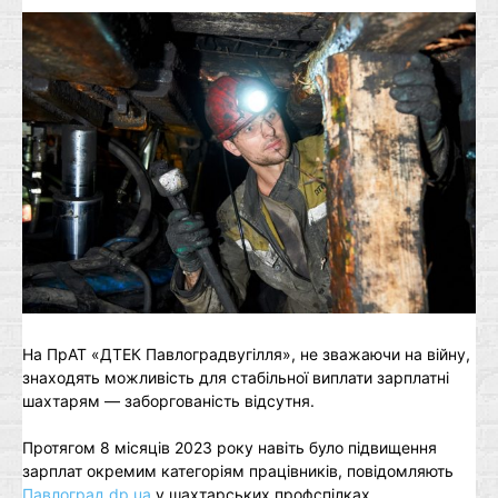
На ПрАТ «ДТЕК Павлоградвугілля», не зважаючи на війну,
знаходять можливіcть для стабільної виплати зарплатні
шахтарям — заборгованість відсутня.
Протягом 8 місяців 2023 року навіть було підвищення
зарплат окремим категоріям працівників, повідомляють
Павлоград.dp.ua
у шахтарських профспілках.