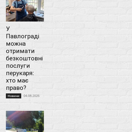
У
Павлограді
можна
отримати
безкоштовні
послуги
перукаря:
хто має
право?
04.08.2026
Новини