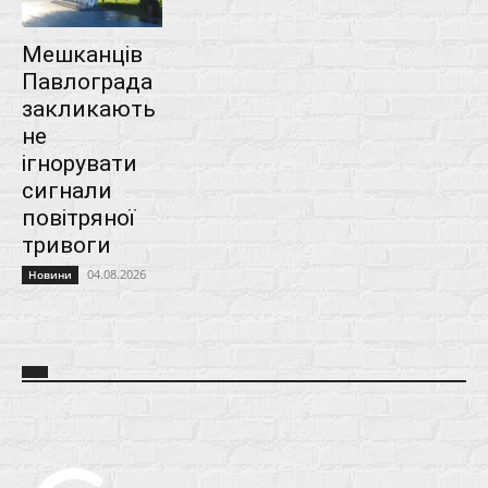
Мешканців
Павлограда
закликають
не
ігнорувати
сигнали
повітряної
тривоги
04.08.2026
Новини