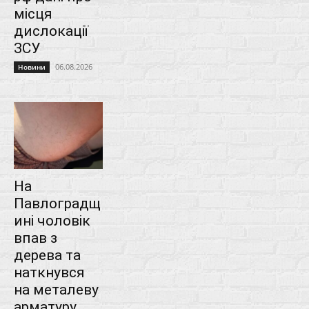
місця
дислокації
ЗСУ
06.08.2026
Новини
На
Павлоградщ
ині чоловік
впав з
дерева та
наткнувся
на металеву
арматуру...