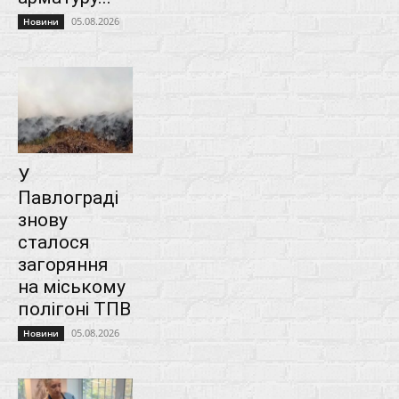
05.08.2026
Новини
У
Павлограді
знову
сталося
загоряння
на міському
полігоні ТПВ
05.08.2026
Новини