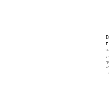
В
п
06
Ур
гр
ко
що