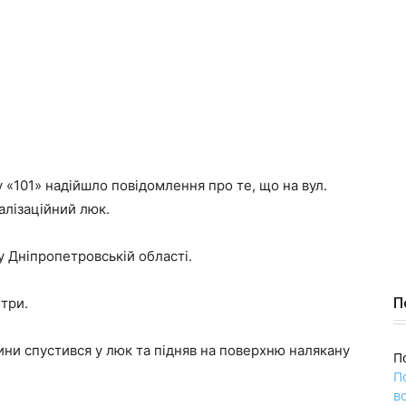
 «101» надійшло повідомлення про те, що на вул.
алізаційний люк.
 Дніпропетровській області.
П
три.
ини спустився у люк та підняв на поверхню налякану
П
П
во