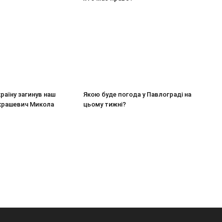
країну загинув наш
Якою буде погода у Павлограді на
крашевич Микола
цьому тижні?