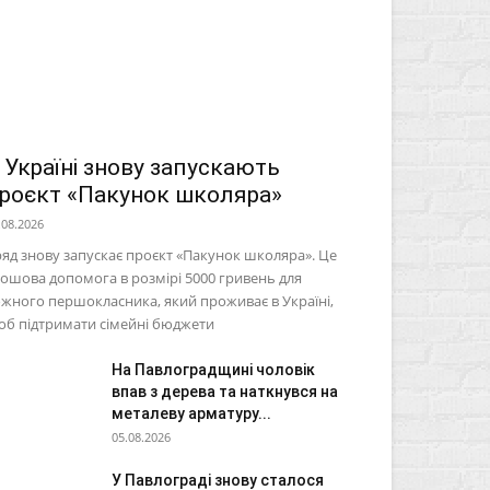
 Україні знову запускають
роєкт «Пакунок школяра»
.08.2026
яд знову запускає проєкт «Пакунок школяра». Це
ошова допомога в розмірі 5000 гривень для
жного першокласника, який проживає в Україні,
б підтримати сімейні бюджети
На Павлоградщині чоловік
впав з дерева та наткнувся на
металеву арматуру...
05.08.2026
У Павлограді знову сталося