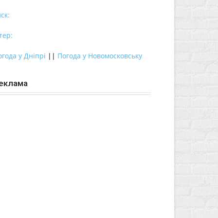
ск:
тер:
огода у Дніпрі
||
Погода у Новомосковську
еклама