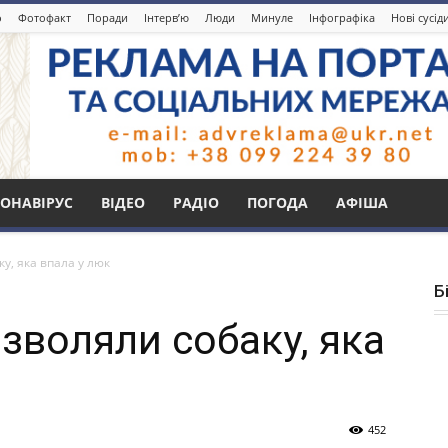
о
Фотофакт
Поради
Інтерв’ю
Люди
Минуле
Інфографіка
Нові сусід
ОНАВІРУС
ВІДЕО
РАДІО
ПОГОДА
АФІША
у, яка впала у люк
Б
зволяли собаку, яка
452