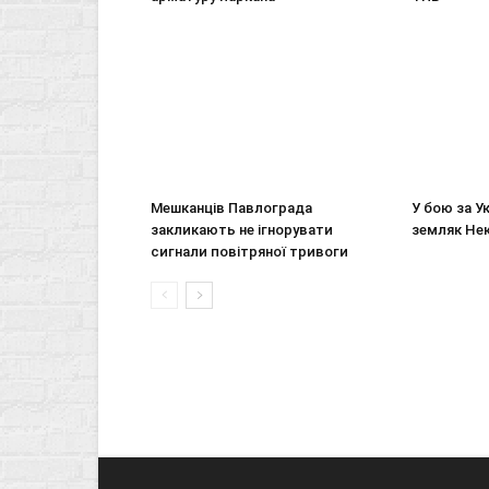
Мешканців Павлограда
У бою за У
закликають не ігнорувати
земляк Не
сигнали повітряної тривоги