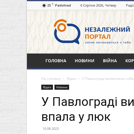
C
25
6 Серпня 2026, Четвер
Раді
Pavlohrad
Незалежний
портал
Павлоград.dp.ua
ГОЛОВНА
НОВИНИ
ВІЙНА
КОР
На головну
Відео
У Павлограді визволяли собак
Відео
Новини
У Павлограді ви
впала у люк
10.08.2023