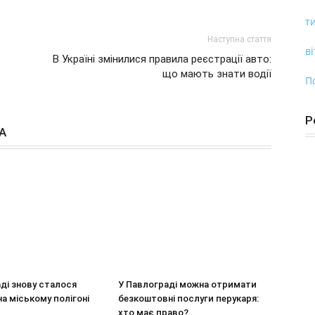
ти
Наступна стаття
ві
В Україні змінилися правила реєстрації авто:
що мають знати водії
П
Р
А
ді знову сталося
У Павлограді можна отримати
на міському полігоні
безкоштовні послуги перукаря:
хто має право?