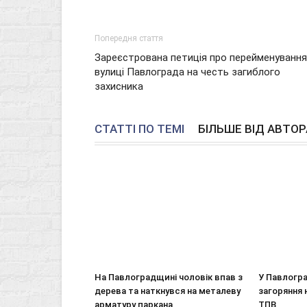
Попередня стаття
Зареєстрована петиція про перейменування
вулиці Павлограда на честь загиблого
захисника
СТАТТІ ПО ТЕМІ
БІЛЬШЕ ВІД АВТОР
На Павлоградщині чоловік впав з
У Павлогра
дерева та наткнувся на металеву
загоряння 
арматуру паркана
ТПВ