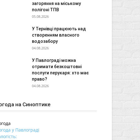
загоряння на міському
полігоні ТПВ
05.08.2026
У Тернівці працюють над
створенням власного
водозабору
04.08.2026
У Павлограді можна
отримати безкоштовні
послуги перукаря: хто має
право?
04.08.2026
огода на Синоптике
огода
огода у
Павлограді
логість: