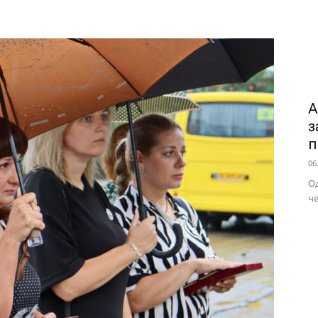
А
з
п
06
Од
че