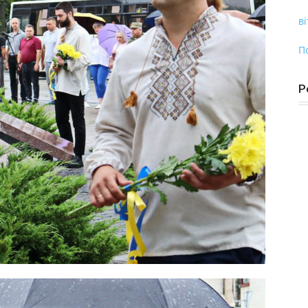
ві
П
Р