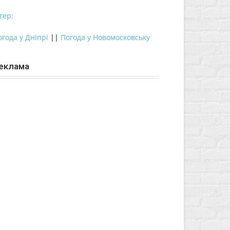
тер:
огода у Дніпрі
||
Погода у Новомосковську
еклама