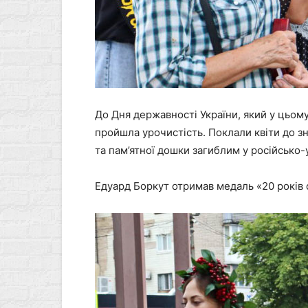
До Дня державності України, який у цьому
пройшла урочистість. Поклали квіти до 
та пам’ятної дошки загиблим у російсько-у
Едуард Боркут отримав медаль «20 років 