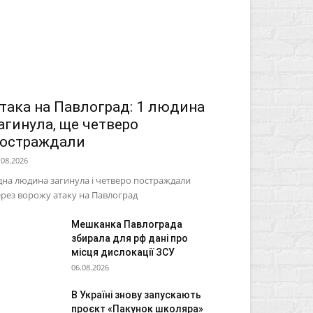
така на Павлоград: 1 людина
агинула, ще четверо
остраждали
.08.2026
на людина загинула і четверо постраждали
рез ворожу атаку на Павлоград
Мешканка Павлограда
збирала для рф дані про
місця дислокації ЗСУ
06.08.2026
В Україні знову запускають
проєкт «Пакунок школяра»