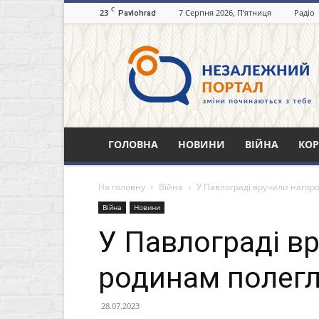
C
23
7 Серпня 2026, П’ятниця
Радіо
Pavlohrad
Незалежний
портал
Павлоград.dp.ua
ГОЛОВНА
НОВИНИ
ВІЙНА
КОР
На головну
Війна
У Павлограді вручили нагор
Війна
Новини
У Павлограді в
родинам полегл
28.07.2023