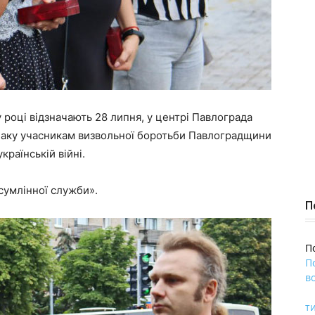
 році відзначають 28 липня, у центрі Павлограда
знаку учасникам визвольної боротьби Павлоградщини
країнській війні.
сумлінної служби».
П
П
П
во
ти