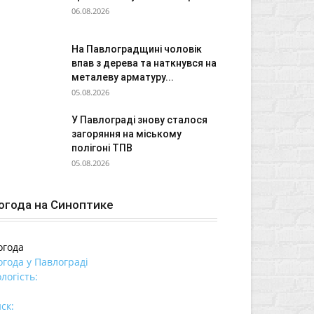
06.08.2026
На Павлоградщині чоловік
впав з дерева та наткнувся на
металеву арматуру...
05.08.2026
У Павлограді знову сталося
загоряння на міському
полігоні ТПВ
05.08.2026
огода на Синоптике
огода
огода у
Павлограді
логість:
ск: