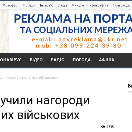
Фотофакт
Поради
Інтерв’ю
Люди
Минуле
Інфографіка
Нові сусіди
ОНАВІРУС
ВІДЕО
РАДІО
ПОГОДА
АФІША
оди родинам полеглих військових
Б
ручили нагороди
их військових
1635