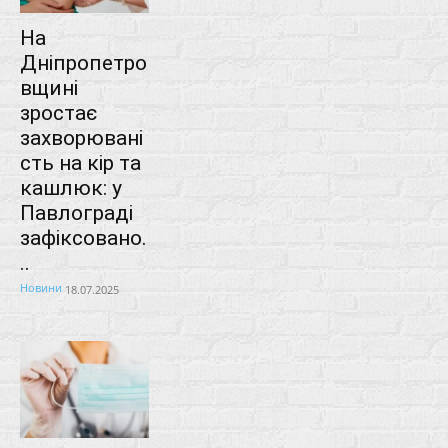
На
Дніпропетро
вщині
зростає
захворювані
сть на кір та
кашлюк: у
Павлограді
зафіксовано.
..
Новини
18.07.2025