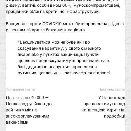
ризику: вагітні, особи віком 60+, імуноскомпрометовані,
працівники об’єктів критичної інфраструктури.
Вакцинація проти COVID-19 може бути проведена згідно з
рішенням лікаря за бажанням пацієнта.
«Вакцинуватися можна буде як і до
скасування карантину: у свого сімейного
лікаря або у пунктах вакцинації. Пункти
щеплень продовжуватимуть працювати, на їх
базі додатково планується проведення
рутинних щеплень», — зазначається в дописі.
Попередня стаття
Наступна стаття
Платять по 40 000 —
У Павлограді
Павлоград увійшов до
працюватимуть над
рейтингу міст з
концепцією укриттів:
високооплачуваними
подробиці
вакансіями