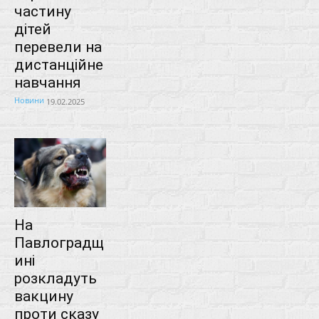
частину
дітей
перевели на
дистанційне
навчання
Новини
19.02.2025
На
Павлоградщ
ині
розкладуть
вакцину
проти сказу