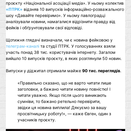
проєкту «Національної асоціації медіа». У ньому колектив
«ПТРК»
відзняв 10 випусків інформаційно-розважального
шоу «Давайте перевіримо». У ньому павлоградці
аналізували новини, намагалися відрізнити правду від
фейків і обґрунтовували свої відповіді.
Щотижня глядачі визначали, чи є новина фейковою у
телеграм-каналі
та студії ПТРК. У голосуваннях взяли
участь понад 38 тис. користувачів інтернету. Загалом
вийшло 10 випусків проєкту, в яких розглянули 50 новин.
Випуски у діджитал отримали майже
90 тис. переглядів
.
«Правильно сказано, що не варто читати лише
заголовки, а бажано читати новину повністю! І
читати уважно. Якщо після цього виникають
сумніви, то бажано ретельно перевірити,
звідки ця новина виплила! Дякуємо за вашу
просвітницьку роботу!», — каже Євген, один з
учасників проєкту.