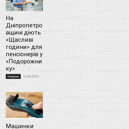
На
Дніпропетро
вщині діють
«Щасливі
години» для
пенсіонерів у
«Подорожни
ку»
19.06.2025
Новини
Машинки