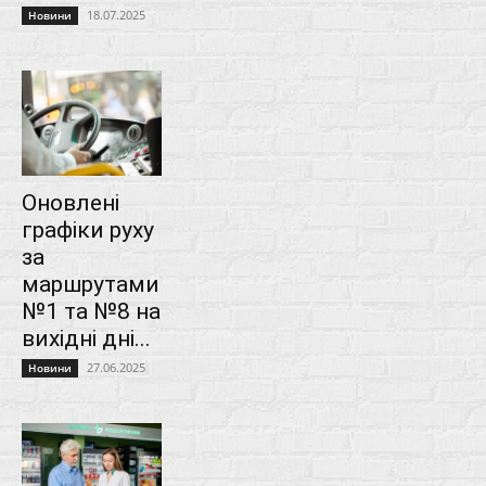
18.07.2025
Новини
Оновлені
графіки руху
за
маршрутами
№1 та №8 на
вихідні дні...
27.06.2025
Новини