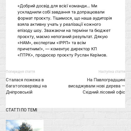
«Добрий досвід для всієї команди… Ми
ускладнили собі завдання та допрацювали
формат проєкту. Тішимося, що наша аудиторія
взяла активну учать у реалізації кожного
епізоду шоу. Зважаючи на терміни та бюджет
проєкту, маємо непоганий результат. Дякую
«НАМ», експертам «ІРРП» та всім
причетним!», — коментує директор КП
«ПТРК», продюсер проєкту Руслан Керімов.
Попередня стаття
Наступна стаття
Сталася пожежа в
На Павлоградщині
багатоповерхівці на
висаджували нові дерева —
Дніпровській
Східний лісовий офіс
СТАТТІ ПО ТЕМІ