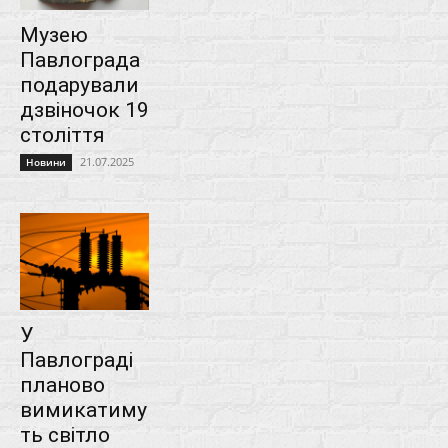
Музею
Павлограда
подарували
дзвіночок 19
століття
21.07.2025
Новини
У
Павлограді
планово
вимикатиму
ть світло