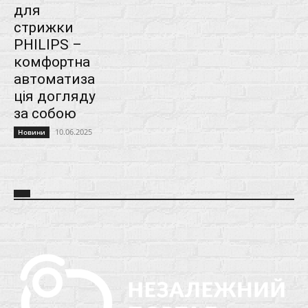
для
стрижки
PHILIPS –
комфортна
автоматиза
ція догляду
за собою
10.06.2025
Новини