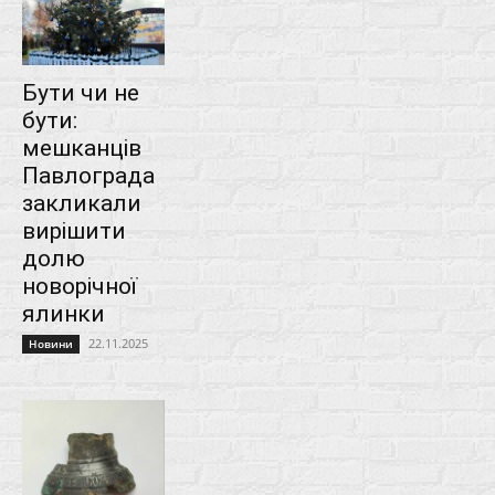
Бути чи не
бути:
мешканців
Павлограда
закликали
вирішити
долю
новорічної
ялинки
22.11.2025
Новини