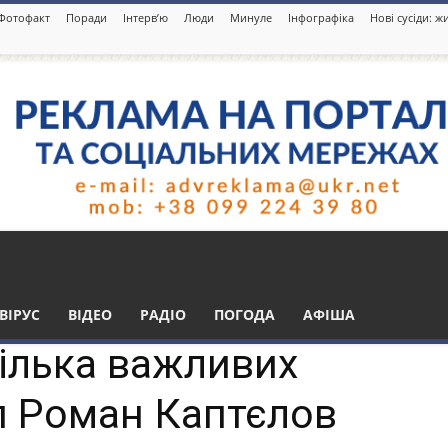
Фотофакт
Поради
Інтерв’ю
Люди
Минуле
Інфографіка
Нові сусіди: 
н Каптєлов
анують
ВІРУС
ВІДЕО
РАДІО
ПОГОДА
АФІША
ілька важливих
еп Роман Каптєлов