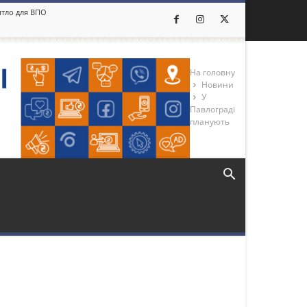
житло для ВПО
На головну
Новини
У
Павлограді
планують
Більше новин