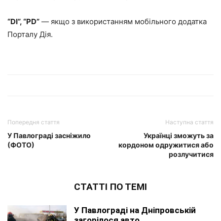
“DI”, “PD”
— якщо з використанням мобільного додатка
Порталу Дія.
Попередня стаття
Наступна стаття
У Павлограді засніжило
Українці зможуть за
(ФОТО)
кордоном одружитися або
розлучитися
СТАТТІ ПО ТЕМІ
У Павлограді на Дніпровській
загорілося авто