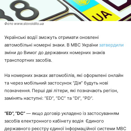
Фото www.slovoidilo.ua
Українські водії зможуть отримати оновлені
автомобільні номерні знаки. В МВС України
затвердили
зміни до Вимог до державних номерних знаків
транспортних засобів.
На номерних знаках автомобілів, які оформлені онлайн
та через мобільний застосунок “Дія” будуть нові
позначення. Перші дві літери, які позначають регіон,
замінять наступні: “ED”, “DC” та “DI”, “PD”.
“ED”, “DC”
— якщо договір укладено із застосуванням
засобів електронного кабінету водія Єдиного
державного реєстру єдиної інформаційної системи МВС