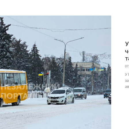
У
ч
т
07
У 
за
ав