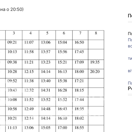
на о 20:50)
П
П
П
во
ти
ві
П
Р