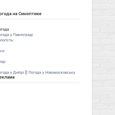
огода на Синоптике
огода
огода у
Павлограді
логість:
ск:
тер:
огода у Дніпрі
||
Погода у Новомосковську
еклама