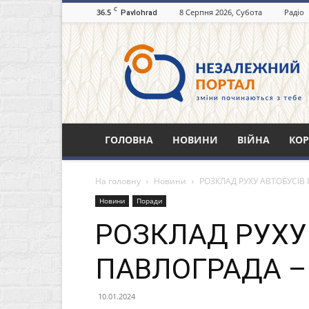
C
36.5
8 Серпня 2026, Субота
Радіо
Pavlohrad
Незалежний
портал
Павлоград.dp.ua
ГОЛОВНА
НОВИНИ
ВІЙНА
КОР
На головну
Новини
РОЗКЛАД РУХУ АВТОБУСІВ 
Новини
Поради
РОЗКЛАД РУХУ
ПАВЛОГРАДА –
10.01.2024