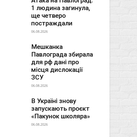
Атака на Павлоград:
1 людина загинула,
ще четверо
постраждали
06.08.2026
Мешканка
Павлограда збирала
для рф дані про
місця дислокації
ЗСУ
06.08.2026
В Україні знову
запускають проєкт
«Пакунок школяра»
06.08.2026