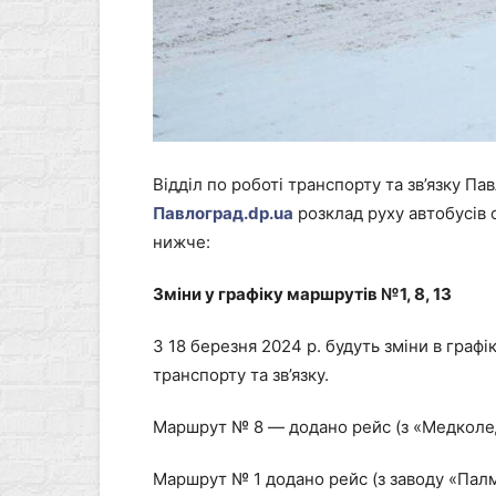
Відділ по роботі транспорту та зв’язку П
Павлоград.
dp
.
ua
розклад руху автобусів 
нижче:
Зміни у графіку маршрутів №1, 8, 13
З 18 березня 2024 р. будуть зміни в графі
транспорту та зв’язку.
Маршрут № 8 ― додано рейс (з «Медколедж
Маршрут № 1 додано рейс (з заводу «Палм