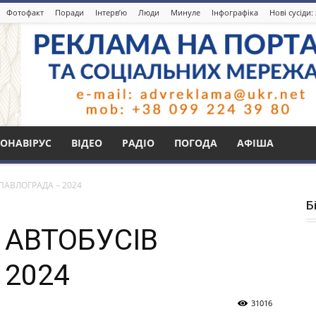
Фотофакт
Поради
Інтерв’ю
Люди
Минуле
Інфографіка
Нові сусіди
ОНАВІРУС
ВІДЕО
РАДІО
ПОГОДА
АФІША
ПАВЛОГРАДА – 2024
Б
 АВТОБУСІВ
 2024
31016