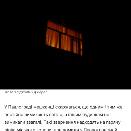
Фото з відкритих джерел
У Павлограді мешканці скаржаться, що одним і тим же
постійно вимикають світло, а іншим будинкам не
вимикали взагалі. Такі звернення надходять на гарячу
лінію міського голови, повідомили у Павлоградській