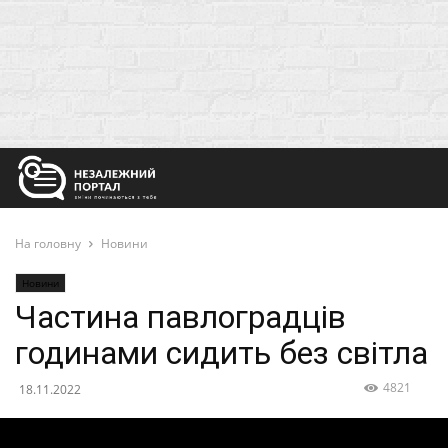
На головну
Новини
Новини
Частина павлоградців
годинами сидить без світла
4821
18.11.2022