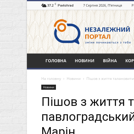
C
37.2
7 Серпня 2026, П’ятниця
Р
Pavlohrad
Незалежний
портал
Павлоград.dp.ua
ГОЛОВНА
НОВИНИ
ВІЙНА
КОР
На головну
Новини
Пішов з життя талановити
Новини
Пішов з життя 
павлоградський
Марін