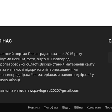
О НАС
С
лежний портал Павлоград.dp.ua — з 2015 року
ікуємо новини, фото, відео м. Павлоград
ропетровської області.Використання матеріалів сайту
 за наявності відкритого гіперпосилання на
павлоград.dp.ua "за матеріалами павлоград.dp.ua" у
ому абзаці.
затися з нами:
newspavlograd2020@gmail.com
Новини
Фотофакт
Відео
Війна
Кримінал
Пор