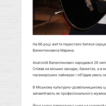
На 66 році життя перестало битися серце
Валентиновича Марина.
Анатолій Валентинович народився 26 липн
Співав на міських заходах, банкетах, а 
пасажирських лайнерах і об’їздив увесь сві
В Міському культурно-дозвільницькому це
запам’ятають як професіонального музика
Його голос павлоградці чули на головній 