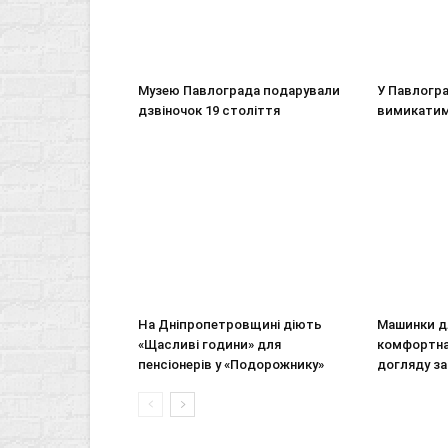
Музею Павлограда подарували
У Павлогра
дзвіночок 19 століття
вимикатим
На Дніпропетровщині діють
Машинки д
«Щасливі години» для
комфортна
пенсіонерів у «Подорожнику»
догляду з