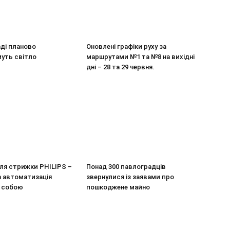
ді планово
Оновлені графіки руху за
уть світло
маршрутами №1 та №8 на вихідні
дні – 28 та 29 червня.
ля стрижки PHILIPS –
Понад 300 павлоградців
 автоматизація
звернулися із заявами про
а собою
пошкоджене майно