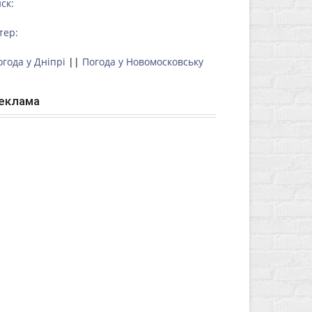
ск:
тер:
огода у Дніпрі
||
Погода у Новомосковську
еклама