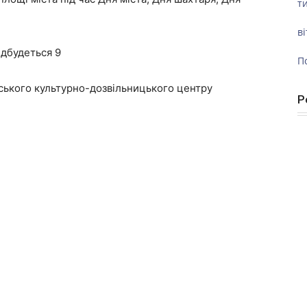
ти
ві
дбудеться 9
П
Міського культурно-дозвільницького центру
Р