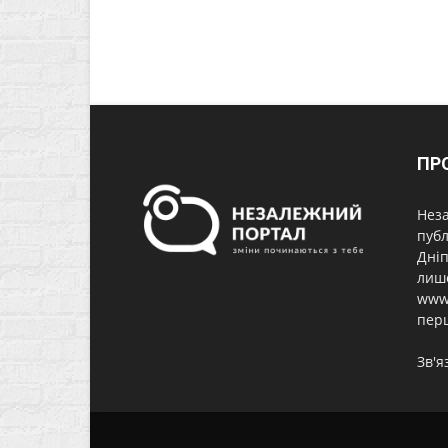
ПР
Неза
публ
Дніп
лише
www.
перш
Зв'я