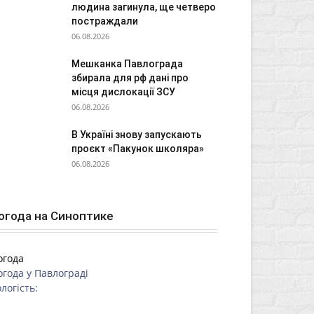
людина загинула, ще четверо
постраждали
06.08.2026
Мешканка Павлограда
збирала для рф дані про
місця дислокації ЗСУ
06.08.2026
В Україні знову запускають
проєкт «Пакунок школяра»
06.08.2026
огода на Синоптике
огода
огода у
Павлограді
логість: