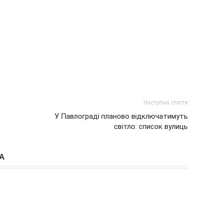
Наступна стаття
У Павлограді планово відключатимуть
світло: список вулиць
А