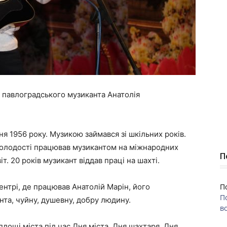
 павлоградського музиканта Анатолія
я 1956 року. Музикою займався зі шкільних років.
в молодості працював музикантом на міжнародних
П
т. 20 років музикант віддав праці на шахті.
нтрі, де працював Анатолій Марін, його
П
П
нта, чуйну, душевну, добру людину.
во
площі міста під час Дня міста, Дня шахтаря, Дня