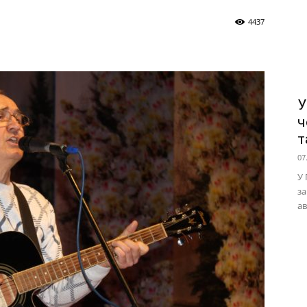
4437
У
ч
т
07
У 
за
ав