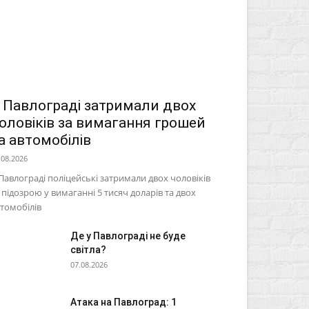
 Павлограді затримали двох
оловіків за вимагання грошей
а автомобілів
.08.2026
Павлограді поліцейські затримали двох чоловіків
 підозрою у вимаганні 5 тисяч доларів та двох
томобілів
Де у Павлограді не буде
світла?
07.08.2026
Атака на Павлоград: 1