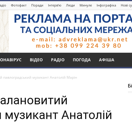
адіо
Фотофакт
Поради
Інтерв’ю
Люди
Минуле
Інфографіка
Нові с
ОНАВІРУС
ВІДЕО
РАДІО
ПОГОДА
АФІША
й павлоградський музикант Анатолій Марін
Б
талановитий
 музикант Анатолій