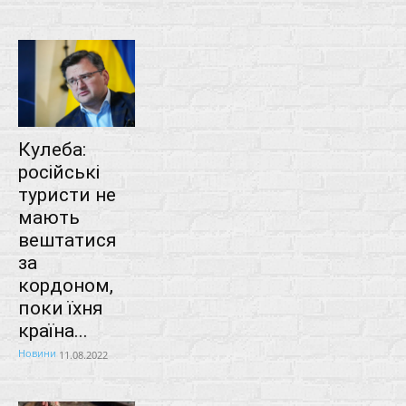
Кулеба:
російські
туристи не
мають
вештатися
за
кордоном,
поки їхня
країна...
Новини
11.08.2022