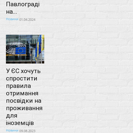
Павлограді
на...
Новини
01.04.2024
У ЄС хочуть
спростити
правила
отримання
посвідки на
проживання
для
іноземців
Новини
09.08.2023