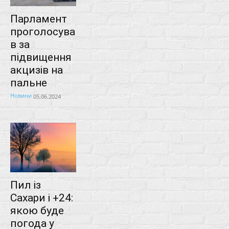
Парламент
проголосува
в за
підвищення
акцизів на
пальне
Новини
05.06.2024
Пил із
Сахари і +24:
якою буде
погода у