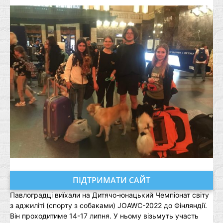
ПІДТРИМАТИ САЙТ
Павлоградці виїхали на Дитячо-юнацький Чемпіонат світу
з аджиліті (спорту з собаками) JOAWC-2022 до Фінляндії.
Він проходитиме 14-17 липня. У ньому візьмуть участь