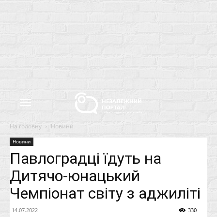
На головну
Новини
Новини
Павлоградці їдуть на
Дитячо-юнацький
Чемпіонат світу з аджиліті
14.07.2022
330