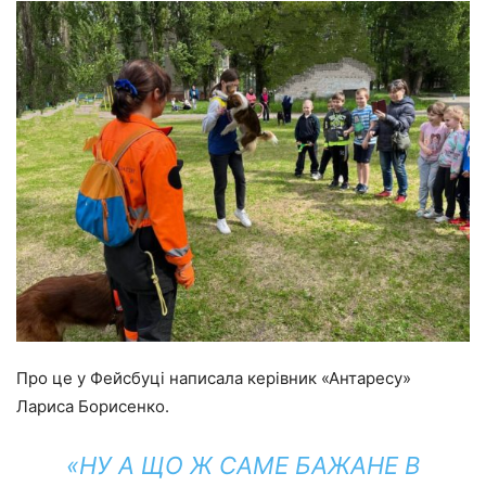
Про це у Фейсбуці написала керівник «Антаресу»
Лариса Борисенко.
«НУ А ЩО Ж САМЕ БАЖАНЕ В