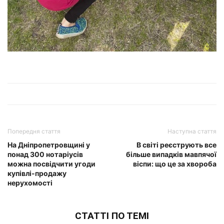
Попередня стаття
Наступна стаття
На Дніпропетровщині у
В світі реєструють все
понад 300 нотаріусів
більше випадків мавпячої
можна посвідчити угоди
віспи: що це за хвороба
купівлі-продажу
нерухомості
СТАТТІ ПО ТЕМІ