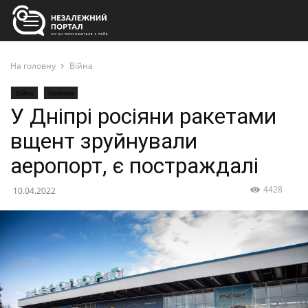
На головну
Війна
Війна
Новини
У Дніпрі росіяни ракетами
вщент зруйнували
аеропорт, є постраждалі
4428
10.04.2022