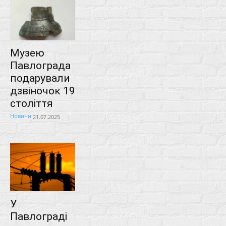
Музею
Павлограда
подарували
дзвіночок 19
століття
Новини
21.07.2025
У
Павлограді