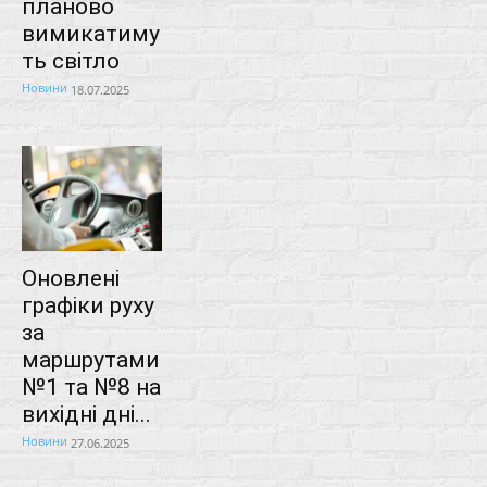
планово
вимикатиму
ть світло
Новини
18.07.2025
Оновлені
графіки руху
за
маршрутами
№1 та №8 на
вихідні дні...
Новини
27.06.2025