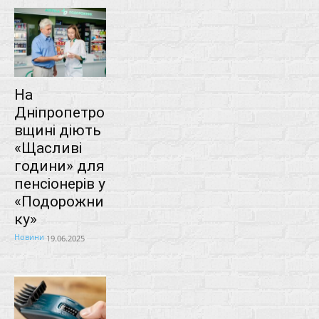
На
Дніпропетро
вщині діють
«Щасливі
години» для
пенсіонерів у
«Подорожни
ку»
Новини
19.06.2025