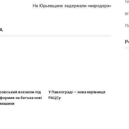
ти
На Юрьевщине задержали «мародера»
ві
П
А
Р
ровський воєнком під
У Павлограді — нова керівниця
оформив на батька нові
РАЦСу
і машини