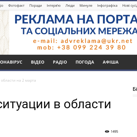
іо
Фотофакт
Поради
Інтерв’ю
Люди
Минуле
Інфографіка
Нові сус
ОНАВІРУС
ВІДЕО
РАДІО
ПОГОДА
АФІША
области на 2 марта
Б
итуации в области
1495