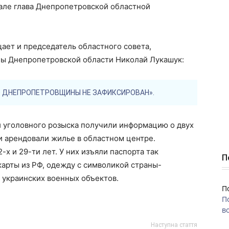
нале глава Днепропетровской областной
щает и председатель областного совета,
ны Днепропетровской области Николай Лукашук:
Ю ДНЕПРОПЕТРОВЩИНЫ НЕ ЗАФИКСИРОВАН».
ки уголовного розыска получили информацию о двух
и арендовали жилье в областном центре.
х и 29-ти лет. У них изъяли паспорта так
П
арты из РФ, одежду с символикой страны-
 украинских военных объектов.
П
П
во
Наступна стаття