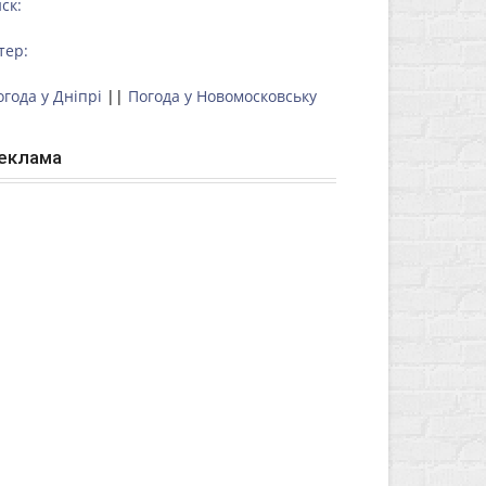
ск:
тер:
огода у Дніпрі
||
Погода у Новомосковську
еклама