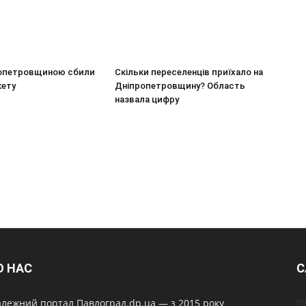
опетровщиною сбили
Скільки переселенців приїхало на
кету
Дніпропетровщину? Область
назвала цифру
О НАС
С
лежний портал Павлоград.dp.ua — з 2015 року