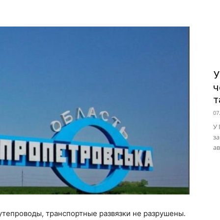
У
ч
т
07
У 
за
ав
утепроводы, транспортные развязки не разрушены.