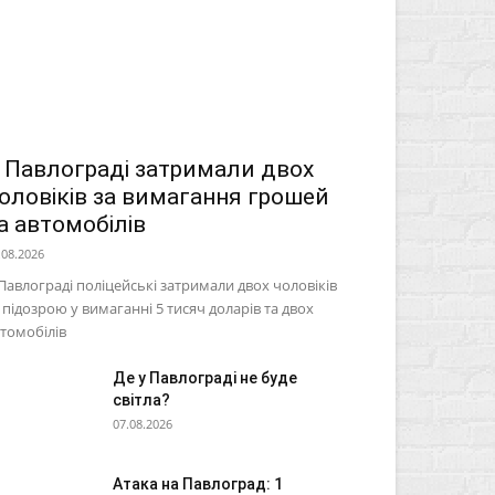
 Павлограді затримали двох
оловіків за вимагання грошей
а автомобілів
.08.2026
Павлограді поліцейські затримали двох чоловіків
 підозрою у вимаганні 5 тисяч доларів та двох
томобілів
Де у Павлограді не буде
світла?
07.08.2026
Атака на Павлоград: 1