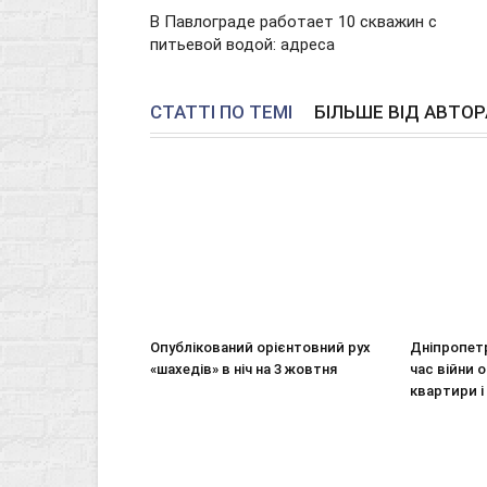
В Павлограде работает 10 скважин с
питьевой водой: адреса
СТАТТІ ПО ТЕМІ
БІЛЬШЕ ВІД АВТОР
Опублікований орієнтовний рух
Дніпропет
«шахедів» в ніч на 3 жовтня
час війни 
квартири 