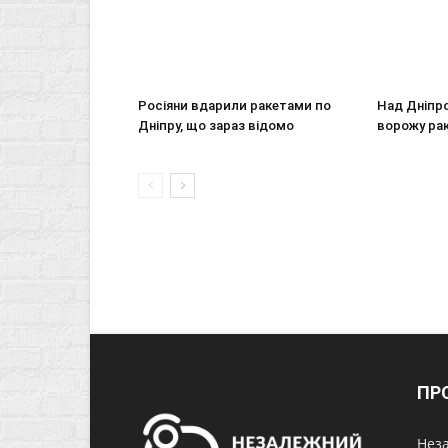
Росіяни вдарили ракетами по
Над Дніпр
Дніпру, що зараз відомо
ворожу ра
ПР
Неза