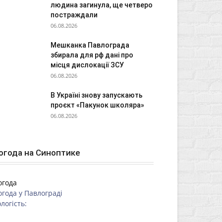
людина загинула, ще четверо
постраждали
06.08.2026
Мешканка Павлограда
збирала для рф дані про
місця дислокації ЗСУ
06.08.2026
В Україні знову запускають
проєкт «Пакунок школяра»
06.08.2026
огода на Синоптике
огода
огода у
Павлограді
логість: