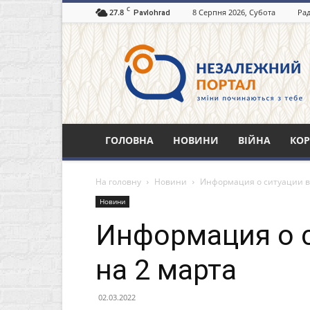
C
27.8
8 Серпня 2026, Субота
Рад
Pavlohrad
Незалежний
портал
Павлоград.dp.ua
ГОЛОВНА
НОВИНИ
ВІЙНА
КОР
На головну
Новини
Информация о ситуации в 
Новини
Информация о с
на 2 марта
02.03.2022