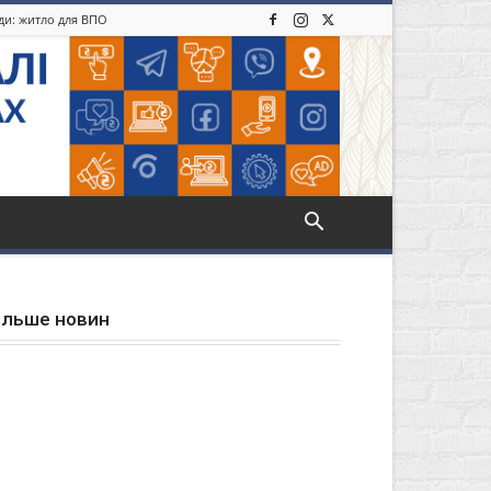
іди: житло для ВПО
ільше новин