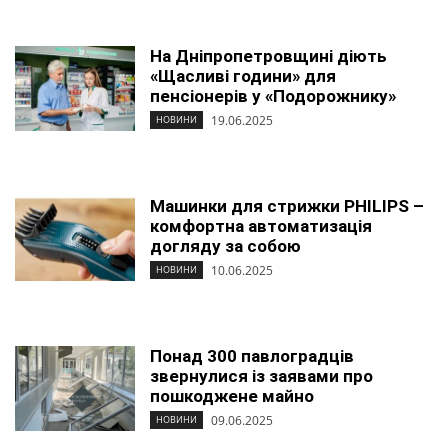
На Дніпропетровщині діють
«Щасливі години» для
пенсіонерів у «Подорожнику»
19.06.2025
НОВИНИ
Машинки для стрижки PHILIPS –
комфортна автоматизація
догляду за собою
10.06.2025
НОВИНИ
Понад 300 павлоградців
звернулися із заявами про
пошкоджене майно
09.06.2025
НОВИНИ