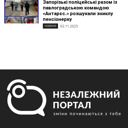
Запорізькі поліцейські разом із
павлоградською командою
«Антарєс.» розшукали зниклу
пенсіонерку
02.11.2025
НОВИНИ