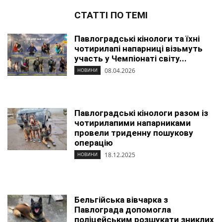
СТАТТІ ПО ТЕМІ
Павлоградські кінологи та їхні
чотирилапі напарниці візьмуть
участь у Чемпіонаті світу...
08.04.2026
НОВИНИ
Павлоградські кінологи разом із
чотирилапими напарниками
провели триденну пошукову
операцію
18.12.2025
НОВИНИ
Бельгійська вівчарка з
Павлограда допомогла
поліцейським розшукати зниклих