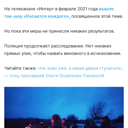
На телеканале «Интер» в феврале 2021 года
вышло
ток-шоу «Касается каждого»
, посвященное этой теме.
Но пока эти меры не принесли никаких результатов.
Полиция продолжает расследование. Нет никаких
прямых улик, чтобы назвать виновного в исчезновении.
Читайте также:
«Не знаю уже, в какие двери стучаться»,
— отец пропавшей Ольги Осауленко-Синеокой