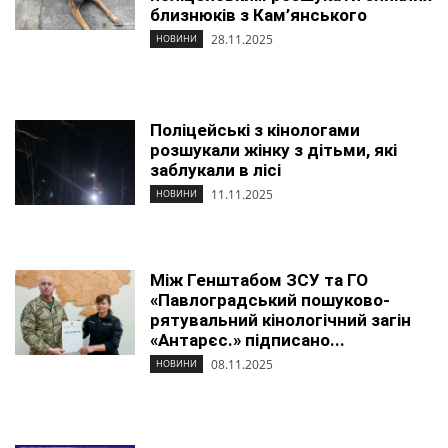
близнюків з Кам’янського
28.11.2025
НОВИНИ
Поліцейські з кінологами
розшукали жінку з дітьми, які
заблукали в лісі
11.11.2025
НОВИНИ
Між Генштабом ЗСУ та ГО
«Павлоградський пошуково-
рятувальний кінологічний загін
«Антарєс.» підписано...
08.11.2025
НОВИНИ