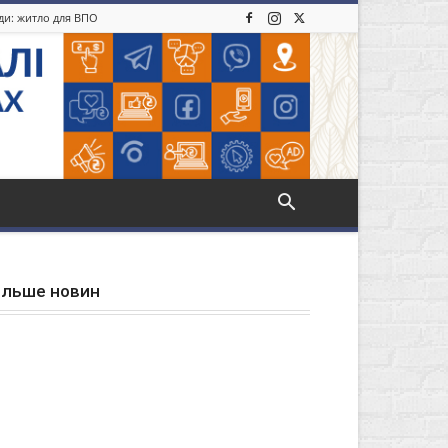
іди: житло для ВПО
ільше новин