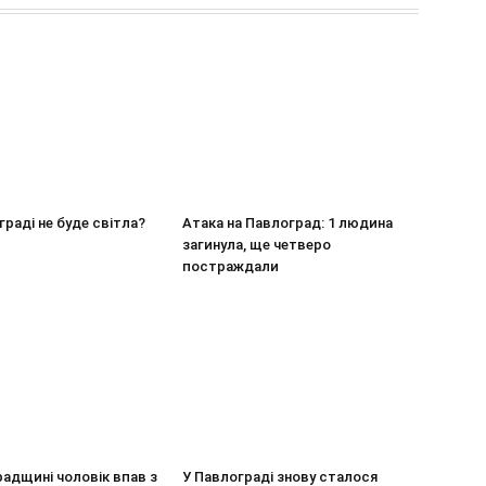
граді не буде світла?
Атака на Павлоград: 1 людина
загинула, ще четверо
постраждали
адщині чоловік впав з
У Павлограді знову сталося