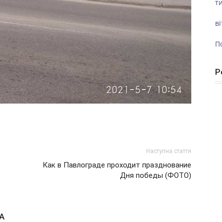
ти
ві
П
Р
Наступна стаття
Как в Павлограде проходит празднование
Дня победы (ФОТО)
А