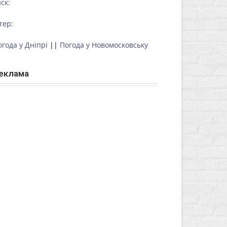
ск:
тер:
огода у Дніпрі
||
Погода у Новомосковську
еклама