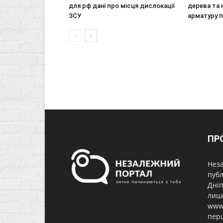
для рф дані про місця дислокації
дерева та 
ЗСУ
арматуру 
ПР
Неза
публ
Дніп
лише
www.
перш