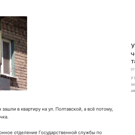
У
ч
т
07
У 
за
ав
 зашли в квартиру на ул. Полтавской, а всё потому,
чка.
онное отделение Государственной службы по