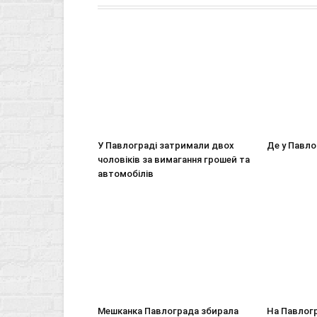
У Павлограді затримали двох
Де у Павло
чоловіків за вимагання грошей та
автомобілів
Мешканка Павлограда збирала
На Павлогр