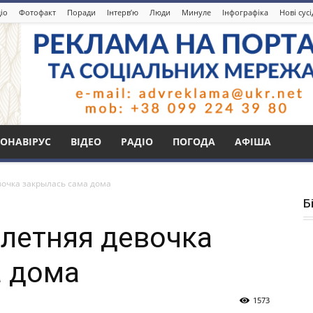
іо
Фотофакт
Поради
Інтерв’ю
Люди
Минуле
Інфографіка
Нові сус
ОНАВІРУС
ВІДЕО
РАДІО
ПОГОДА
АФІША
вочка закрылась сама дома
Б
-летняя девочка
а дома
1573