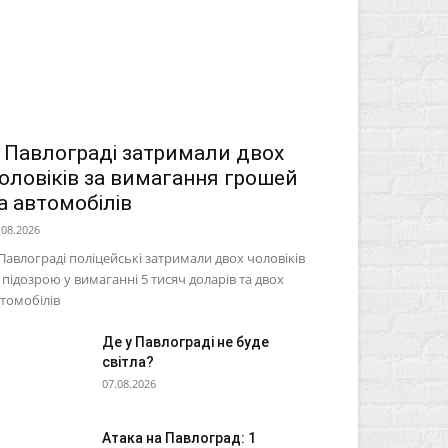
 Павлограді затримали двох
оловіків за вимагання грошей
а автомобілів
.08.2026
Павлограді поліцейські затримали двох чоловіків
 підозрою у вимаганні 5 тисяч доларів та двох
томобілів
Де у Павлограді не буде
світла?
07.08.2026
Атака на Павлоград: 1