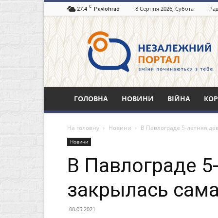
C
27.4
8 Серпня 2026, Субота
Рад
Pavlohrad
Незалежний
портал
Павлоград.dp.ua
ГОЛОВНА
НОВИНИ
ВІЙНА
КОР
На головну
Новини
В Павлограде 5-летняя де
Новини
В Павлограде 5
закрылась сам
08.05.2021