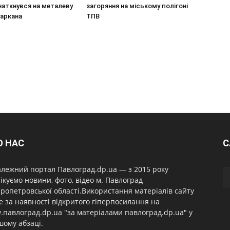
наткнувся на металеву
загоряння на міському полігоні
паркана
ТПВ
О НАС
С
лежний портал Павлоград.dp.ua — з 2015 року
ікуємо новини, фото, відео м. Павлоград
ропетровської області.Використання матеріалів сайту
 за наявності відкритого гіперпосилання на
павлоград.dp.ua "за матеріалами павлоград.dp.ua" у
ому абзаці.