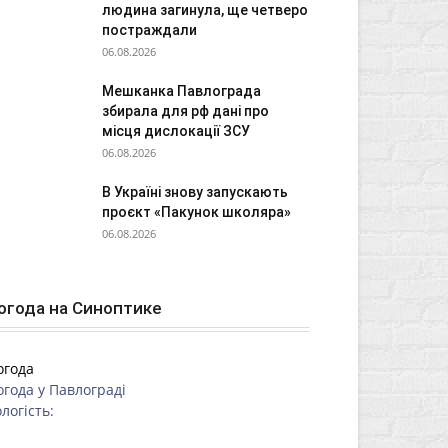
людина загинула, ще четверо
постраждали
06.08.2026
Мешканка Павлограда
збирала для рф дані про
місця дислокації ЗСУ
06.08.2026
В Україні знову запускають
проєкт «Пакунок школяра»
06.08.2026
огода на Синоптике
огода
огода у
Павлограді
логість: