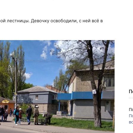
й лестницы. Девочку освободили, с ней всё в
П
П
П
во