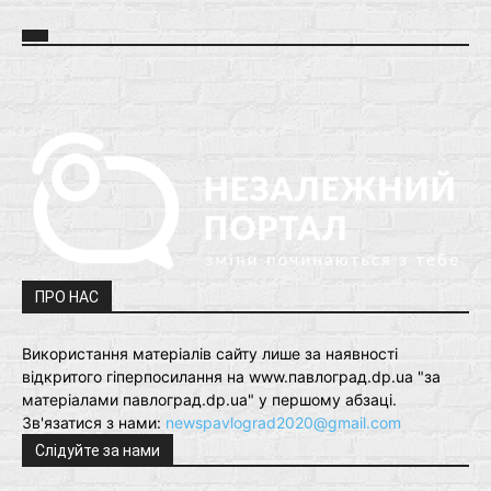
ПРО НАС
Використання матеріалів сайту лише за наявності
відкритого гіперпосилання на www.павлоград.dp.ua "за
матеріалами павлоград.dp.ua" у першому абзаці.
Зв'язатися з нами:
newspavlograd2020@gmail.com
Слідуйте за нами