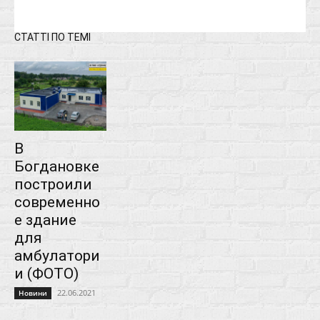
СТАТТІ ПО ТЕМІ
В
Богдановке
построили
современно
е здание
для
амбулатори
и (ФОТО)
22.06.2021
Новини