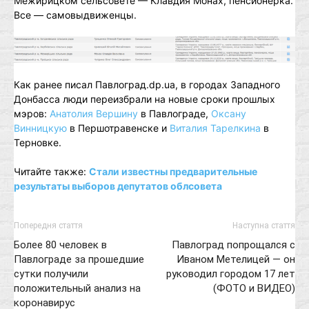
Межирицком сельсовете — Клавдия Монах, пенсионерка.
Все — самовыдвиженцы.
Как ранее писал Павлоград.dp.ua, в городах Западного
Донбасса люди переизбрали на новые сроки прошлых
мэров:
Анатолия Вершину
в Павлограде,
Оксану
Винницкую
в Першотравенске и
Виталия Тарелкина
в
Терновке.
Читайте также:
Стали известны предварительные
результаты выборов депутатов облсовета
Попередня стаття
Наступна стаття
Более 80 человек в
Павлоград попрощался с
Павлограде за прошедшие
Иваном Метелицей — он
сутки получили
руководил городом 17 лет
положительный анализ на
(ФОТО и ВИДЕО)
коронавирус