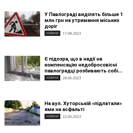
У Павлограді виділять більше 1
млн грн на утримання міських
доріг
17.08.2023
НОВИНИ
Є підозра, що в надії на
компенсацію недобросовісні
павлоградці розбивають собі...
28.06.2023
НОВИНИ
На вул. Хуторській «підлатали»
ями на асфальті
22.06.2023
НОВИНИ