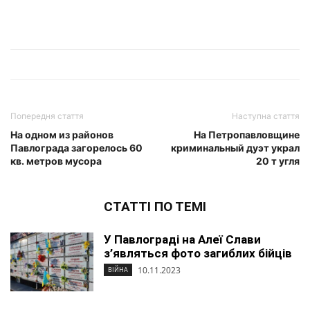
Попередня стаття
Наступна стаття
На одном из районов
На Петропавловщине
Павлограда загорелось 60
криминальный дуэт украл
кв. метров мусора
20 т угля
СТАТТІ ПО ТЕМІ
У Павлограді на Алеї Слави
з’являться фото загиблих бійців
10.11.2023
ВІЙНА