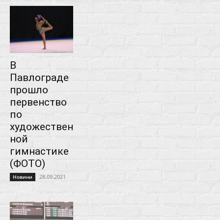
В
Павлограде
прошло
первенство
по
художествен
ной
гимнастике
(ФОТО)
28.09.2021
Новини