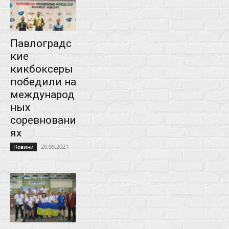
Павлоградс
кие
кикбоксеры
победили на
международ
ных
соревновани
ях
20.09.2021
Новини