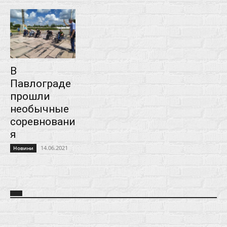
В
Павлограде
прошли
необычные
соревновани
я
14.06.2021
Новини