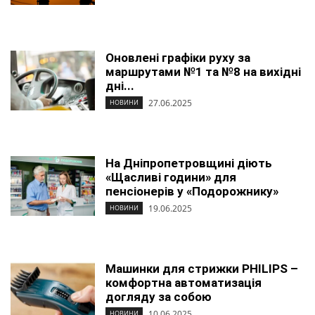
Оновлені графіки руху за
маршрутами №1 та №8 на вихідні
дні...
27.06.2025
НОВИНИ
На Дніпропетровщині діють
«Щасливі години» для
пенсіонерів у «Подорожнику»
19.06.2025
НОВИНИ
Машинки для стрижки PHILIPS –
комфортна автоматизація
догляду за собою
10.06.2025
НОВИНИ