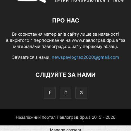
ПРО НАС
Використання матеріалів сайту лише за наявності
відкритого гіперпосилання на www.павлоград.dp.ua "за
матеріалами павлоград.dp.ua" у першому абзаці.
Зв'язатися з нами:
newspavlograd2020@gmail.com
СЛІДУЙТЕ ЗА НАМИ
Незалежний портал Павлоград.dp.ua 2015 - 2026
Manage consent