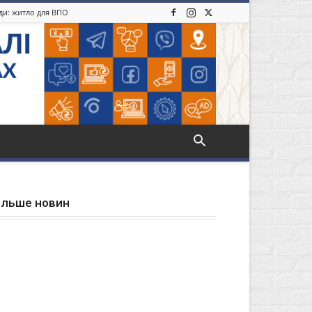
іди: житло для ВПО
ільше новин