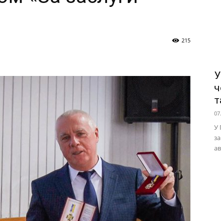
»
215
У
ч
т
07
У 
за
ав