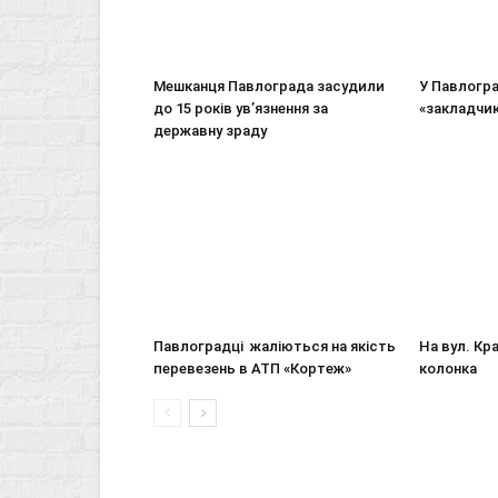
Мешканця Павлограда засудили
У Павлогра
до 15 років ув’язнення за
«закладчи
державну зраду
Павлоградці жаліються на якість
На вул. Кр
перевезень в АТП «Кортеж»
колонка