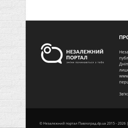
ПР
Неза
публ
Дніп
лише
www.
перш
Зв'я
© Незалежний портал Павлоград.dp.ua 2015 - 2026 