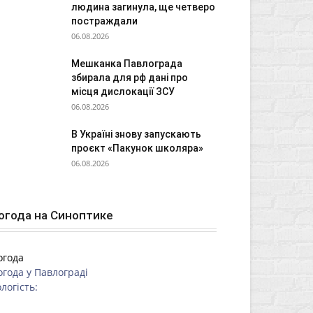
людина загинула, ще четверо
постраждали
06.08.2026
Мешканка Павлограда
збирала для рф дані про
місця дислокації ЗСУ
06.08.2026
В Україні знову запускають
проєкт «Пакунок школяра»
06.08.2026
огода на Синоптике
огода
огода у
Павлограді
логість: