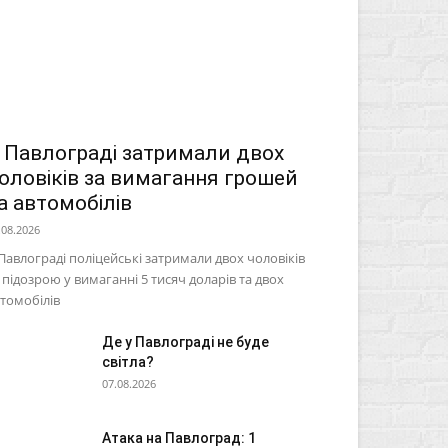
 Павлограді затримали двох
оловіків за вимагання грошей
а автомобілів
.08.2026
Павлограді поліцейські затримали двох чоловіків
 підозрою у вимаганні 5 тисяч доларів та двох
томобілів
Де у Павлограді не буде
світла?
07.08.2026
Атака на Павлоград: 1