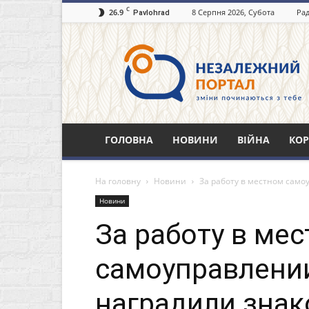
C
26.9
8 Серпня 2026, Субота
Рад
Pavlohrad
Незалежний
портал
Павлоград.dp.ua
ГОЛОВНА
НОВИНИ
ВІЙНА
КОР
На головну
Новини
За работу в местном само
Новини
За работу в ме
самоуправлени
наградили знак