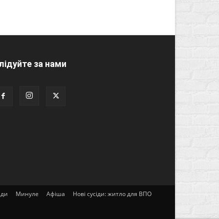
лідуйте за нами
ади
Минуле
Афіша
Нові сусіди: житло для ВПО