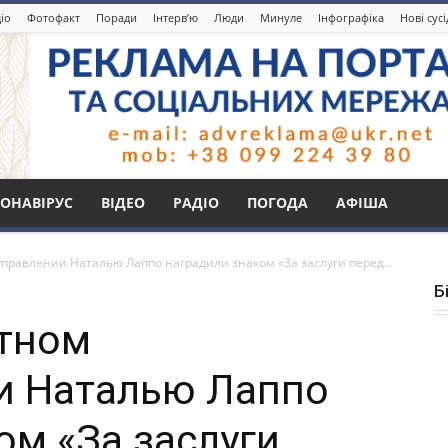
іо
Фотофакт
Поради
Інтерв’ю
Люди
Минуле
Інфографіка
Нові сус
ОНАВІРУС
ВІДЕО
РАДІО
ПОГОДА
АФІША
управлении Наталью Лаппо наградили знаком «За заслуги перед...
Б
стном
и Наталью Лаппо
ом «За заслуги