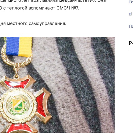
ьше много лет возглавляла медсанчасть №7. Она
ти
ТО с теплотой вспоминают СМСЧ №7.
ві
Дня местного самоуправления.
П
Р