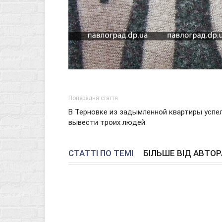
Попередня стаття
В Терновке из задымленной квартиры успе
вывести троих людей
СТАТТІ ПО ТЕМІ
БІЛЬШЕ ВІД АВТОР