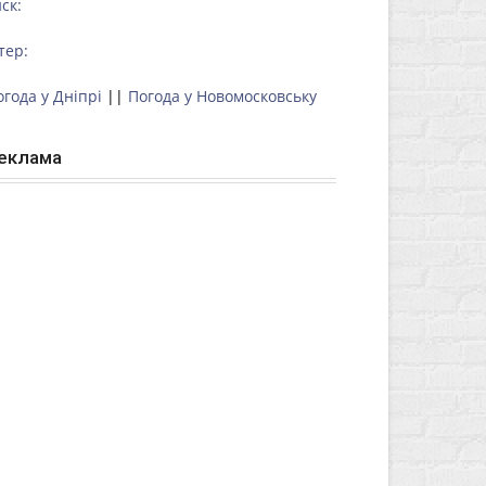
ск:
тер:
огода у Дніпрі
||
Погода у Новомосковську
еклама