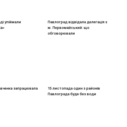
ді упіймали
Павлоград відвідала делегація з
ка»
м. Первомайський: що
обговорювали
авченка запрацювала
15 листопада один з районів
Павлограда буде без води