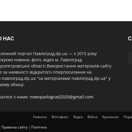
О НАС
С
лежний портал Павлоград.dp.ua — з 2015 року
ікуємо новини, фото, відео м. Павлоград
ропетровської області.Використання матеріалів сайту
 за наявності відкритого гіперпосилання на
павлоград.dp.ua "за матеріалами павлоград.dp.ua" у
ому абзаці.
затися з нами:
newspavlograd2020@gmail.com
Новини
Фотофакт
Відео
Війна
Кримінал
Пор
|
Правила сайту
|
Політика