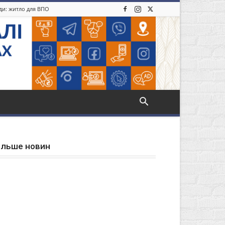
іди: житло для ВПО
ільше новин