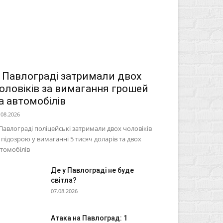
 Павлограді затримали двох
оловіків за вимагання грошей
а автомобілів
.08.2026
Павлограді поліцейські затримали двох чоловіків
 підозрою у вимаганні 5 тисяч доларів та двох
томобілів
Де у Павлограді не буде
світла?
07.08.2026
Атака на Павлоград: 1