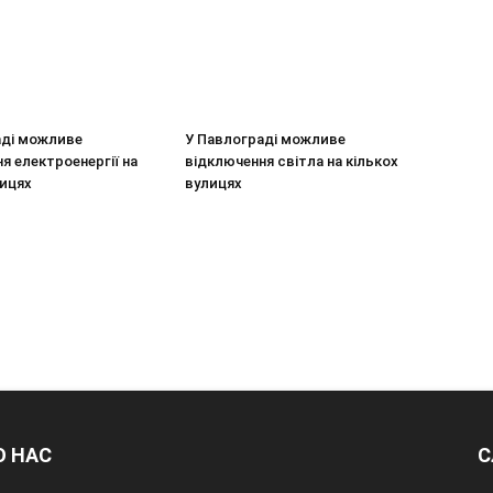
аді можливе
У Павлограді можливе
я електроенергії на
відключення світла на кількох
лицях
вулицях
О НАС
С