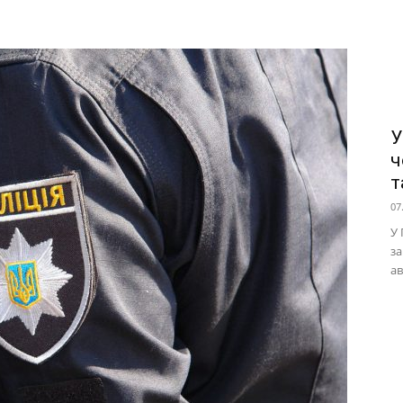
У
ч
т
07
У 
за
ав