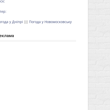
ск:
тер:
огода у Дніпрі
||
Погода у Новомосковську
еклама