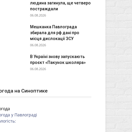
людина загинула, ще четверо
постраждали
06.08.2026
Мешканка Павлограда
збирала для рф дані про
місця дислокації ЗСУ
06.08.2026
В Україні знову запускають
проєкт «Пакунок школяра»
06.08.2026
огода на Синоптике
огода
огода у
Павлограді
логість: