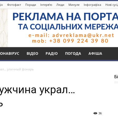
іо
Фотофакт
Поради
Інтерв’ю
Люди
Минуле
Інфографіка
Нові сус
ОНАВІРУС
ВІДЕО
РАДІО
ПОГОДА
АФІША
рал… уличный фонарь
Б
ужчина украл…
ь
36