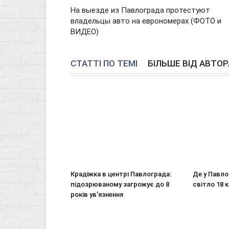
На выезде из Павлограда протестуют
владельцы авто на еврономерах (ФОТО и
ВИДЕО)
СТАТТІ ПО ТЕМІ
БІЛЬШЕ ВІД АВТОР
Крадіжка в центрі Павлограда:
Де у Павл
підозрюваному загрожує до 8
світло 18 к
років ув’язнення