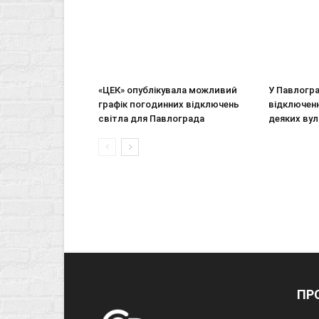
«ЦЕК» опублікувала можливий
У Павлогр
графік погодинних відключень
відключенн
світла для Павлограда
деяких ву
ПР