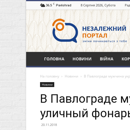
C
36.5
8 Серпня 2026, Субота
Рад
Pavlohrad
Незалежний
портал
Павлоград.dp.ua
ГОЛОВНА
НОВИНИ
ВІЙНА
КОР
На головну
Новини
В Павлограде мужчина ук
Новини
В Павлограде м
уличный фонар
20.11.2018