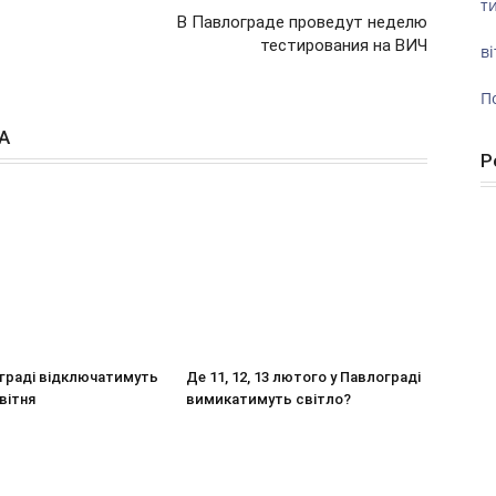
ти
В Павлограде проведут неделю
тестирования на ВИЧ
ві
П
А
Р
ограді відключатимуть
Де 11, 12, 13 лютого у Павлограді
вітня
вимикатимуть світло?