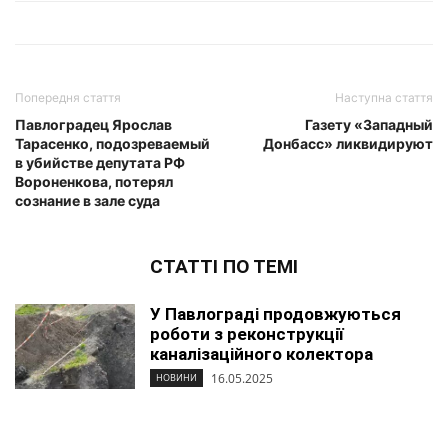
Попередня стаття
Наступна стаття
Павлоградец Ярослав
Газету «Западный
Тарасенко, подозреваемый
Донбасс» ликвидируют
в убийстве депутата РФ
Вороненкова, потерял
сознание в зале суда
СТАТТІ ПО ТЕМІ
У Павлограді продовжуються
роботи з реконструкції
каналізаційного колектора
16.05.2025
НОВИНИ