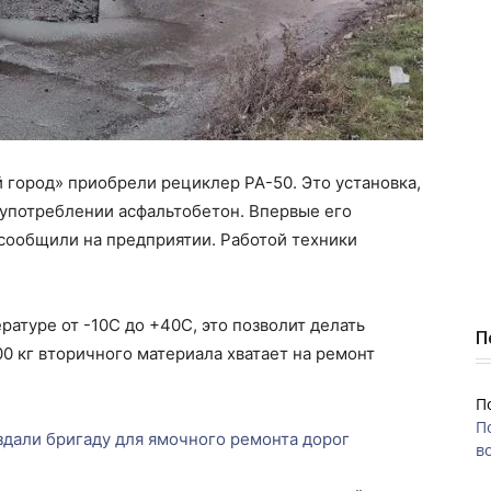
 город» приобрели рециклер РА-50. Это установка,
 употреблении асфальтобетон. Впервые его
 сообщили на предприятии. Работой техники
атуре от -10С до +40С, это позволит делать
П
0 кг вторичного материала хватает на ремонт
П
П
здали бригаду для ямочного ремонта дорог
во