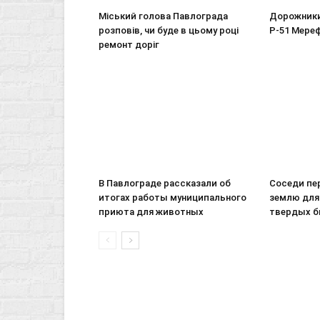
Міський голова Павлограда
Дорожники
розповів, чи буде в цьому році
Р-51 Мере
ремонт доріг
В Павлограде рассказали об
Соседи пе
итогах работы муниципального
землю для
приюта для животных
твердых б