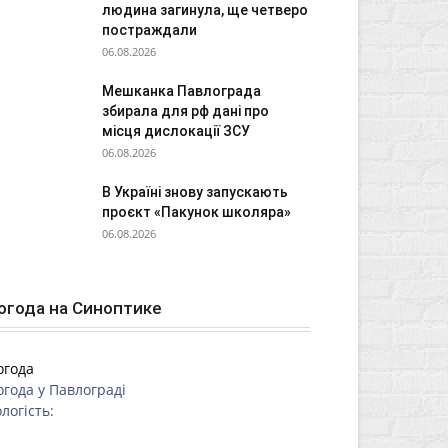
людина загинула, ще четверо
постраждали
06.08.2026
Мешканка Павлограда
збирала для рф дані про
місця дислокації ЗСУ
06.08.2026
В Україні знову запускають
проєкт «Пакунок школяра»
06.08.2026
огода на Синоптике
огода
огода у
Павлограді
логість: