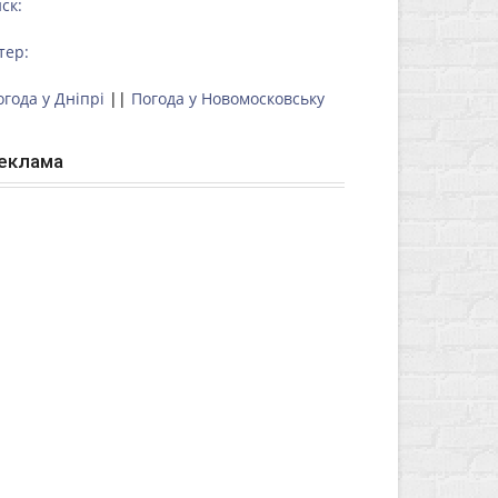
ск:
тер:
огода у Дніпрі
||
Погода у Новомосковську
еклама