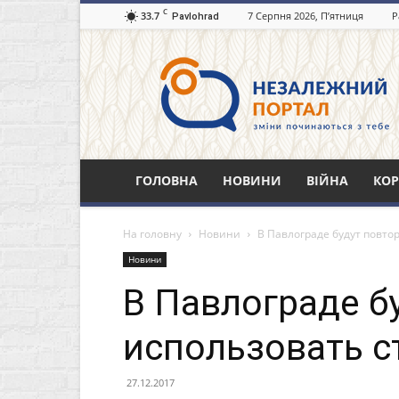
C
33.7
7 Серпня 2026, П’ятниця
Р
Pavlohrad
Незалежний
портал
Павлоград.dp.ua
ГОЛОВНА
НОВИНИ
ВІЙНА
КОР
На головну
Новини
В Павлограде будут повто
Новини
В Павлограде б
использовать с
27.12.2017