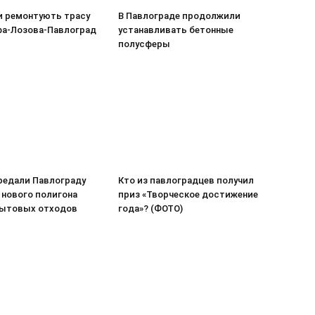
 ремонтують трасу
В Павлограде продолжили
фа-Лозова-Павлоград
устанавливать бетонные
полусферы
редали Павлограду
Кто из павлоградцев получил
 нового полигона
приз «Творческое достижение
ытовых отходов
года»? (ФОТО)