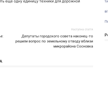
ить еще одну единицу техники для дорожной
ти
ві
П
Наступна стаття
Р
е:
Депутаты городского совета наконец-то
решили вопрос по земельному отводу вблизи
микрорайона Сосновка
А