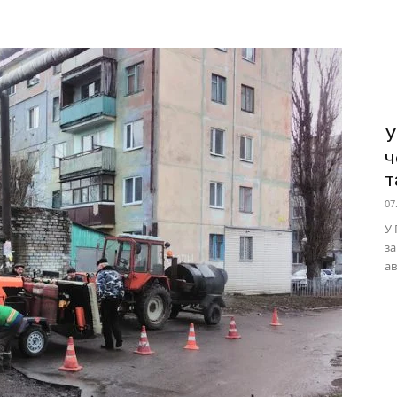
У
ч
т
07
У 
за
ав