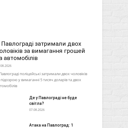
 Павлограді затримали двох
оловіків за вимагання грошей
а автомобілів
.08.2026
Павлограді поліцейські затримали двох чоловіків
 підозрою у вимаганні 5 тисяч доларів та двох
томобілів
Де у Павлограді не буде
світла?
07.08.2026
Атака на Павлоград: 1