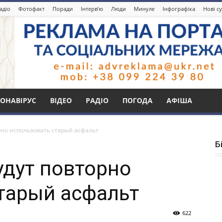
адіо
Фотофакт
Поради
Інтерв’ю
Люди
Минуле
Інфографіка
Нові с
ОНАВІРУС
ВІДЕО
РАДІО
ПОГОДА
АФІША
рно использовать старый асфальт
Б
удут повторно
тарый асфальт
622