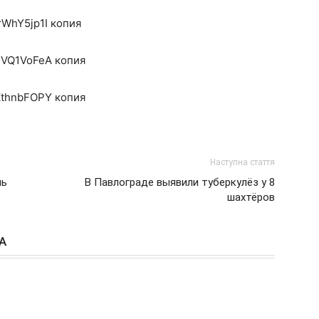
Наступна стаття
нь
В Павлограде выявили туберкулёз у 8
шахтёров
А