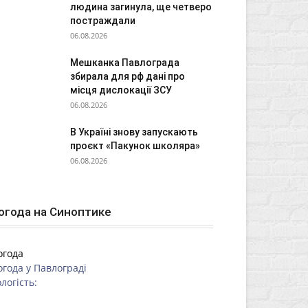
людина загинула, ще четверо
постраждали
06.08.2026
Мешканка Павлограда
збирала для рф дані про
місця дислокації ЗСУ
06.08.2026
В Україні знову запускають
проєкт «Пакунок школяра»
06.08.2026
огода на Синоптике
огода
огода у
Павлограді
логість: