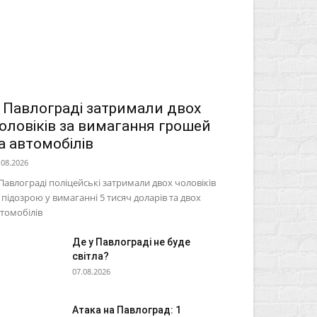
 Павлограді затримали двох
оловіків за вимагання грошей
а автомобілів
.08.2026
Павлограді поліцейські затримали двох чоловіків
 підозрою у вимаганні 5 тисяч доларів та двох
томобілів
Де у Павлограді не буде
світла?
07.08.2026
Атака на Павлоград: 1