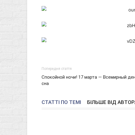
Попередня стаття
Спокойной ночи! 17 марта — Всемирный де
сна
СТАТТІ ПО ТЕМІ
БІЛЬШЕ ВІД АВТОР