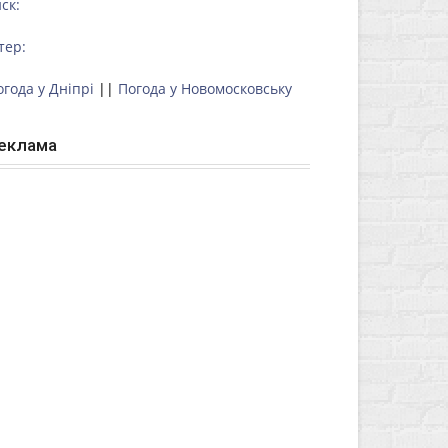
ск:
тер:
огода у Дніпрі
||
Погода у Новомосковську
еклама