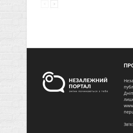
ПР
Неза
публ
Дніп
лише
www.
перш
Зв'я