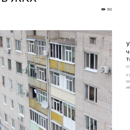
302
У
ч
т
07
У 
за
ав