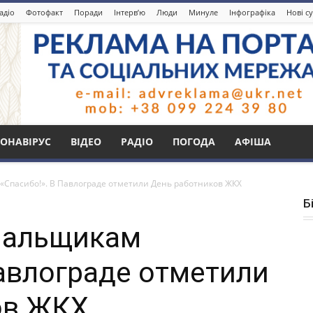
адіо
Фотофакт
Поради
Інтерв’ю
Люди
Минуле
Інфографіка
Нові с
ОНАВІРУС
ВІДЕО
РАДІО
ПОГОДА
АФІША
Спасибо!». В Павлограде отметили День работников ЖКХ
Б
нальщикам
Павлограде отметили
ов ЖКХ