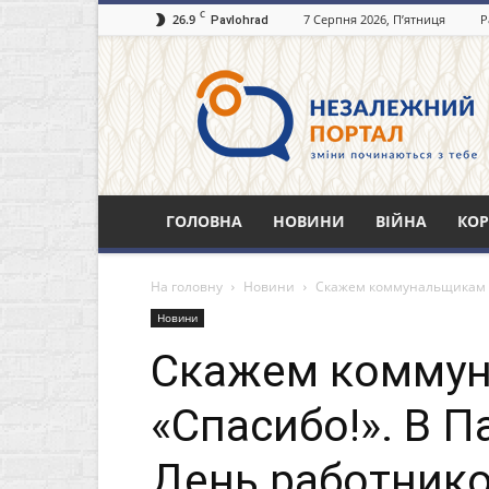
C
26.9
7 Серпня 2026, П’ятниця
Р
Pavlohrad
Незалежний
портал
Павлоград.dp.ua
ГОЛОВНА
НОВИНИ
ВІЙНА
КОР
На головну
Новини
Скажем коммунальщикам «
Новини
Скажем комму
«Спасибо!». В 
День работник