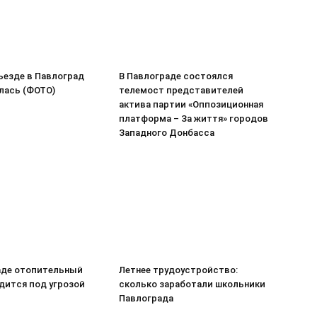
ъезде в Павлоград
В Павлограде состоялся
лась (ФОТО)
телемост представителей
актива партии «Оппозиционная
платформа – За життя» городов
Западного Донбасса
аде отопительный
Летнее трудоустройство:
дится под угрозой
сколько заработали школьники
Павлограда