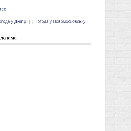
тер:
огода у Дніпрі
||
Погода у Новомосковську
еклама