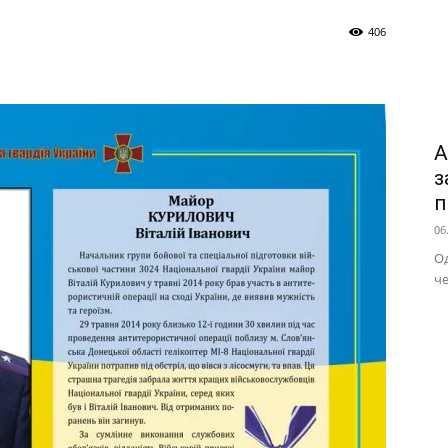
406
А
з
п
06
Од
че