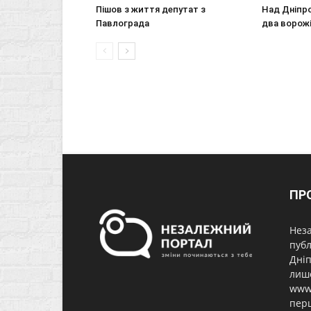
Пішов з життя депутат з
Над Дніпр
Павлограда
два ворожі
ПР
Неза
публ
Дніп
лише
www.
перш