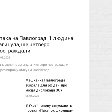
така на Павлоград: 1 людина
агинула, ще четверо
остраждали
.08.2026
на людина загинула і четверо постраждали
рез ворожу атаку на Павлоград
Мешканка Павлограда
збирала для рф дані про
місця дислокації ЗСУ
06.08.2026
В Україні знову запускають
проєкт «Пакунок школяра»