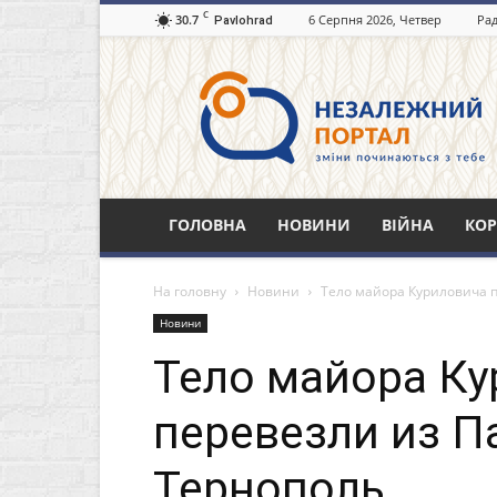
C
30.7
6 Серпня 2026, Четвер
Рад
Pavlohrad
Незалежний
портал
Павлоград.dp.ua
ГОЛОВНА
НОВИНИ
ВІЙНА
КОР
На головну
Новини
Тело майора Куриловича п
Новини
Тело майора Ку
перевезли из П
Тернополь