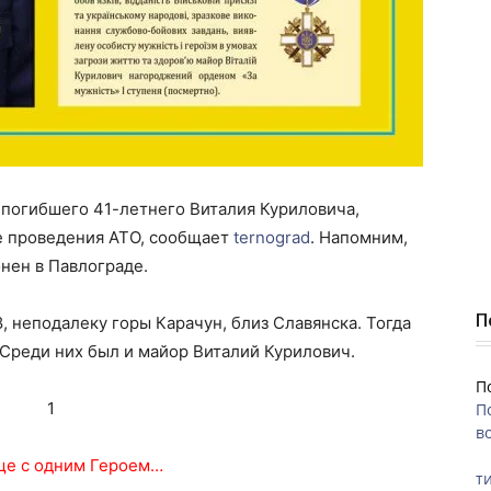
 погибшего 41-летнего Виталия Куриловича,
не проведения АТО, сообщает
ternograd
. Напомним,
нен в Павлограде.
П
, неподалеку горы Карачун, близ Славянска. Тогда
Среди них был и майор Виталий Курилович.
П
П
во
ще с одним Героем…
ти