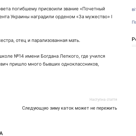
овета погибшему присвоили звание «Почетный
ві
ента Украины наградили орденом «За мужество» I
П
Р
сестра, отец и парализованная мать.
школе №14 имени Богдана Лепкого, где учился
ович пришло много бывших одноклассников,
Наступна стаття
Следующую зиму каток может не пережить
А