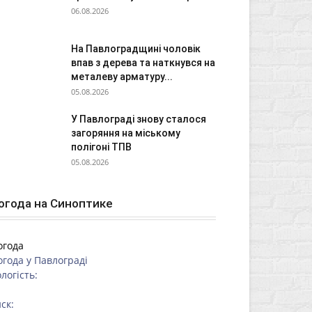
06.08.2026
На Павлоградщині чоловік
впав з дерева та наткнувся на
металеву арматуру...
05.08.2026
У Павлограді знову сталося
загоряння на міському
полігоні ТПВ
05.08.2026
огода на Синоптике
огода
огода у
Павлограді
логість:
ск: