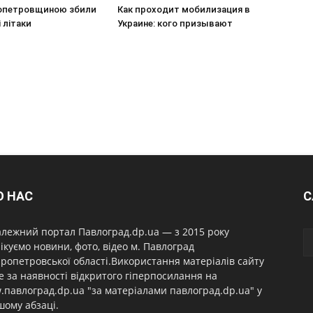
опетровщиною збили
Как проходит мобилизация в
 літаки
Украине: кого призывают
О НАС
С
лежний портал Павлоград.dp.ua — з 2015 року
ікуємо новини, фото, відео м. Павлоград
ропетровської області.Використання матеріалів сайту
 за наявності відкритого гіперпосилання на
павлоград.dp.ua "за матеріалами павлоград.dp.ua" у
ому абзаці.