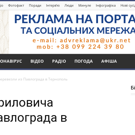
іо
Фотофакт
Поради
Інтерв’ю
Люди
Минуле
Інфографіка
Нові сус
ОНАВІРУС
ВІДЕО
РАДІО
ПОГОДА
АФІША
еревезли из Павлограда в Тернополь
Б
риловича
авлограда в