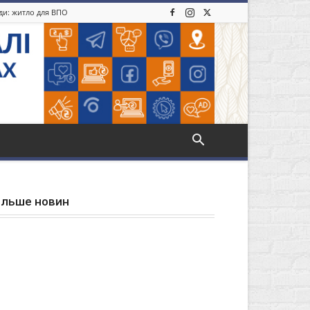
іди: житло для ВПО
ільше новин