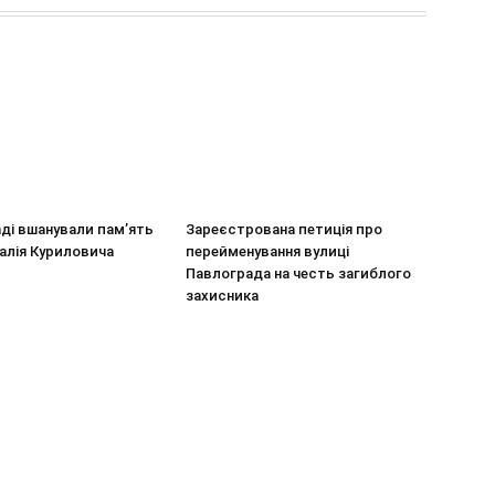
ді вшанували пам’ять
Зареєстрована петиція про
алія Куриловича
перейменування вулиці
Павлограда на честь загиблого
захисника