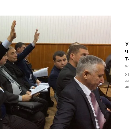
У
ч
т
07
У 
за
ав