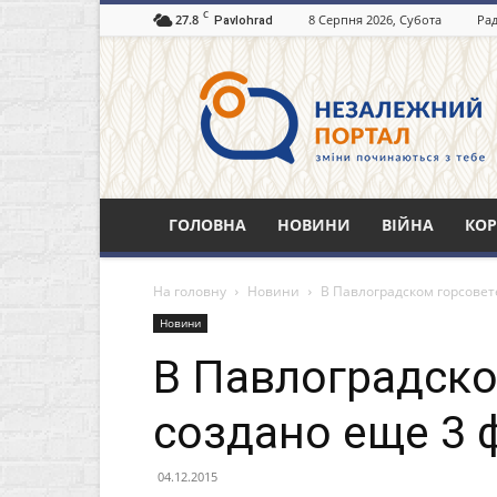
C
27.8
8 Серпня 2026, Субота
Рад
Pavlohrad
Незалежний
портал
Павлоград.dp.ua
ГОЛОВНА
НОВИНИ
ВІЙНА
КОР
На головну
Новини
В Павлоградском горсовет
Новини
В Павлоградско
создано еще 3 
04.12.2015