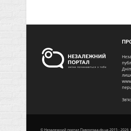
ПР
Неза
публ
Дніп
лише
www.
перш
Зв'я
© Незалежний портал Павлоград.dp.ua 2015 - 2026 