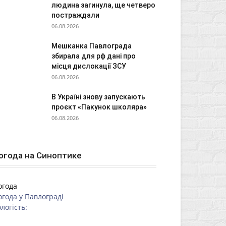
людина загинула, ще четверо
постраждали
06.08.2026
Мешканка Павлограда
збирала для рф дані про
місця дислокації ЗСУ
06.08.2026
В Україні знову запускають
проєкт «Пакунок школяра»
06.08.2026
огода на Синоптике
огода
огода у
Павлограді
логість: