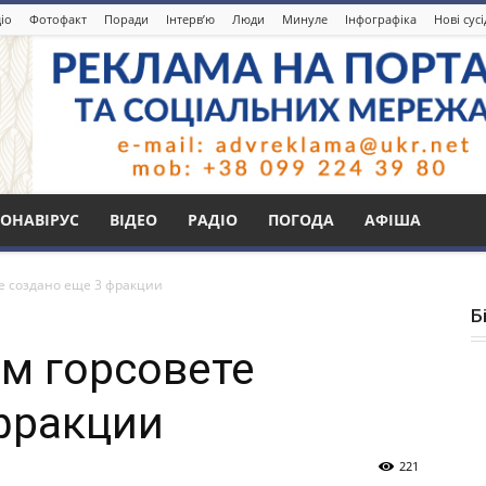
іо
Фотофакт
Поради
Інтерв’ю
Люди
Минуле
Інфографіка
Нові сус
ОНАВІРУС
ВІДЕО
РАДІО
ПОГОДА
АФІША
е создано еще 3 фракции
Б
м горсовете
фракции
221