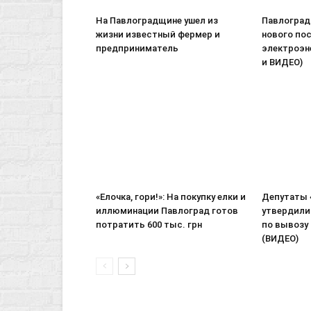
На Павлоградщине ушел из
Павлоград
жизни известный фермер и
нового по
предприниматель
электроэн
и ВИДЕО)
«Елочка, гори!»: На покупку елки и
Депутаты 
иллюминации Павлоград готов
утвердили
потратить 600 тыс. грн
по вывозу
(ВИДЕО)