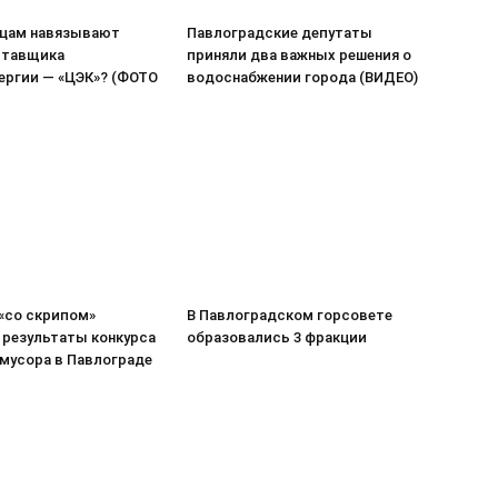
цам навязывают
Павлоградские депутаты
ставщика
приняли два важных решения о
ергии — «ЦЭК»? (ФОТО
водоснабжении города (ВИДЕО)
«со скрипом»
В Павлоградском горсовете
 результаты конкурса
образовались 3 фракции
 мусора в Павлограде