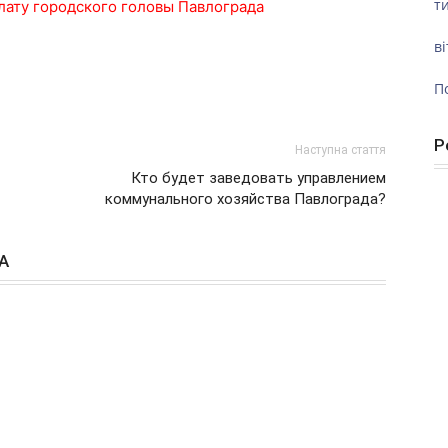
ти
лату городского головы Павлограда
ві
П
Р
Наступна стаття
Кто будет заведовать управлением
коммунального хозяйства Павлограда?
А