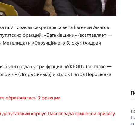
ета VII созыва секретарь совета Евгений Аматов
путатских фракций: «Батьківщини» (возглавляет —
н Метелица) и «Опозиційного блоку» (Андрей
ря были созданы три фрации: «УКРОП» (во главе —
опоміч» (Игорь Зинько) и «Блок Петра Порошенка
П
те образовались 3 фракции
П
 депутатский корпус Павлограда принесли присягу
П
во