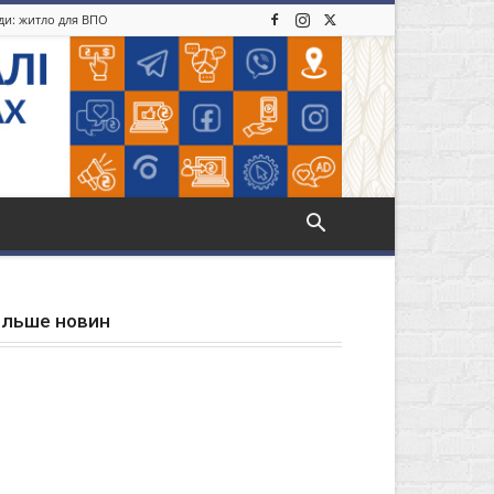
іди: житло для ВПО
ільше новин