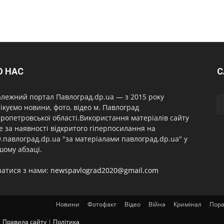
О НАС
С
лежний портал Павлоград.dp.ua — з 2015 року
ікуємо новини, фото, відео м. Павлоград
ропетровської області.Використання матеріалів сайту
 за наявності відкритого гіперпосилання на
павлоград.dp.ua "за матеріалами павлоград.dp.ua" у
ому абзаці.
затися з нами:
newspavlograd2020@gmail.com
Новини
Фотофакт
Відео
Війна
Кримінал
Пор
|
Правила сайту
|
Політика