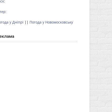
ск:
тер:
огода у Дніпрі
||
Погода у Новомосковську
еклама