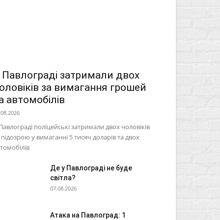
 Павлограді затримали двох
оловіків за вимагання грошей
а автомобілів
.08.2026
Павлограді поліцейські затримали двох чоловіків
 підозрою у вимаганні 5 тисяч доларів та двох
томобілів
Де у Павлограді не буде
світла?
07.08.2026
Атака на Павлоград: 1