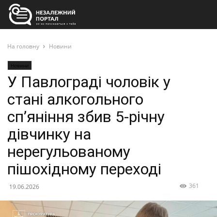
На головну
Новини
Новини
У Павлограді чоловік у
стані алкогольного
сп’яніння збив 5-річну
дівчинку на
нерегульованому
пішохідному переході
361
19.06.2026