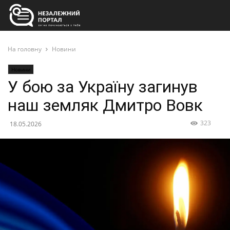
На головну
Новини
Новини
У бою за Україну загинув
наш земляк Дмитро Вовк
323
18.05.2026