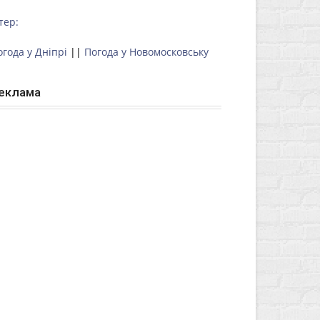
тер:
огода у Дніпрі
||
Погода у Новомосковську
еклама