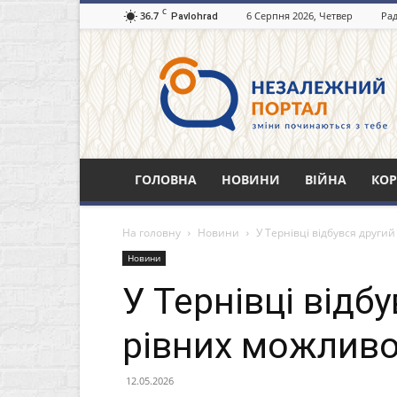
C
36.7
6 Серпня 2026, Четвер
Рад
Pavlohrad
Незалежний
портал
Павлоград.dp.ua
ГОЛОВНА
НОВИНИ
ВІЙНА
КОР
На головну
Новини
У Тернівці відбувся други
Новини
У Тернівці відб
рівних можливо
12.05.2026