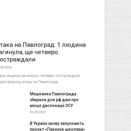
така на Павлоград: 1 людина
агинула, ще четверо
остраждали
.08.2026
на людина загинула і четверо постраждали
рез ворожу атаку на Павлоград
Мешканка Павлограда
збирала для рф дані про
місця дислокації ЗСУ
06.08.2026
В Україні знову запускають
проєкт «Пакунок школяра»