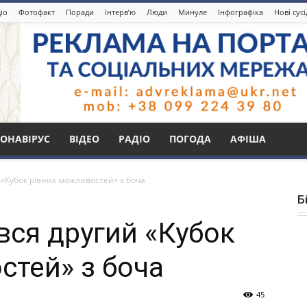
іо
Фотофакт
Поради
Інтерв’ю
Люди
Минуле
Інфографіка
Нові сус
ОНАВІРУС
ВІДЕО
РАДІО
ПОГОДА
АФІША
й «Кубок рівних можливостей» з боча
Б
увся другий «Кубок
стей» з боча
45