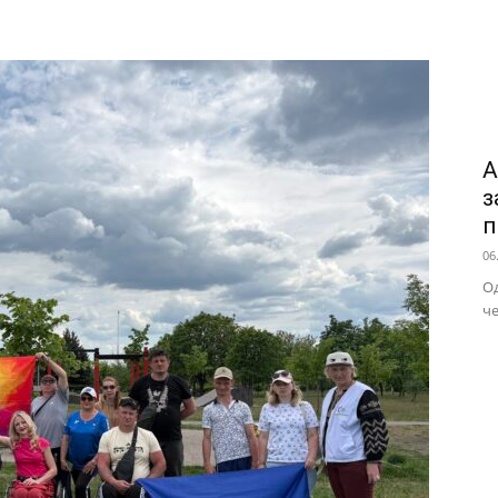
А
з
п
06
Од
че