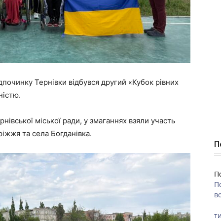
ідпочинку Тернівки відбувся другий «Кубок рівних
ністю.
ернівської міської ради, у змаганнях взяли участь
іжжя та села Богданівка.
П
П
П
во
ти