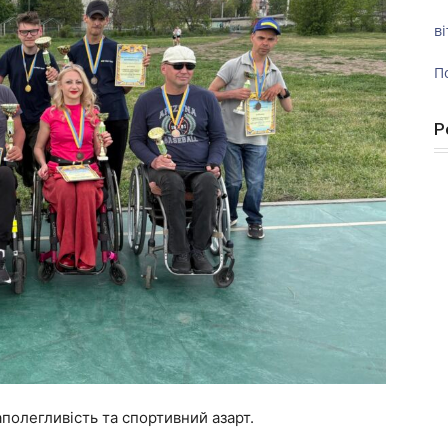
ві
П
Р
полегливість та спортивний азарт.