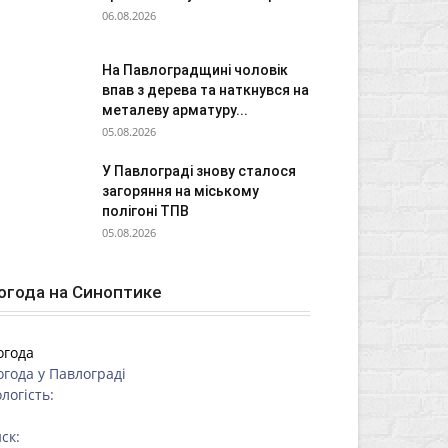
06.08.2026
На Павлоградщині чоловік
впав з дерева та наткнувся на
металеву арматуру...
05.08.2026
У Павлограді знову сталося
загоряння на міському
полігоні ТПВ
05.08.2026
огода на Синоптике
огода
огода у
Павлограді
логість:
ск: