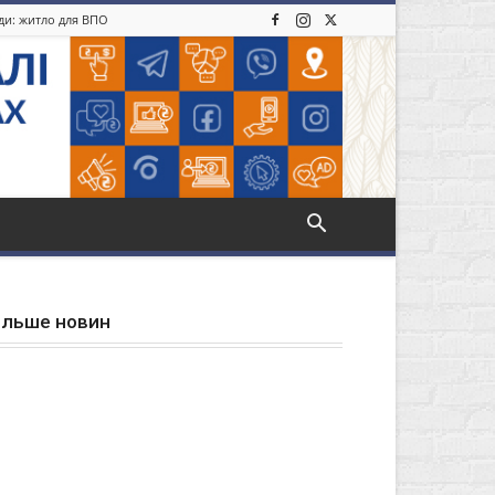
іди: житло для ВПО
ільше новин