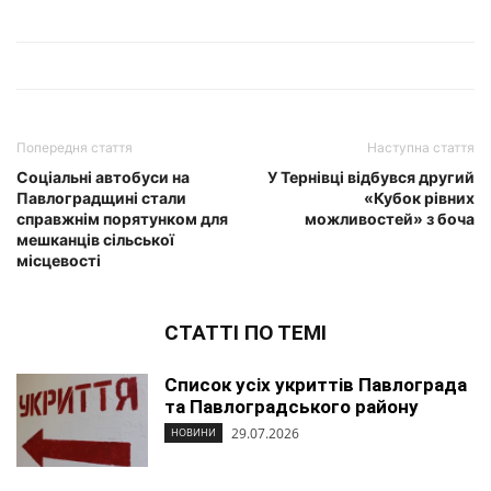
Попередня стаття
Наступна стаття
Соціальні автобуси на
У Тернівці відбувся другий
Павлоградщині стали
«Кубок рівних
справжнім порятунком для
можливостей» з боча
мешканців сільської
місцевості
СТАТТІ ПО ТЕМІ
Список усіх укриттів Павлограда
та Павлоградського району
29.07.2026
НОВИНИ