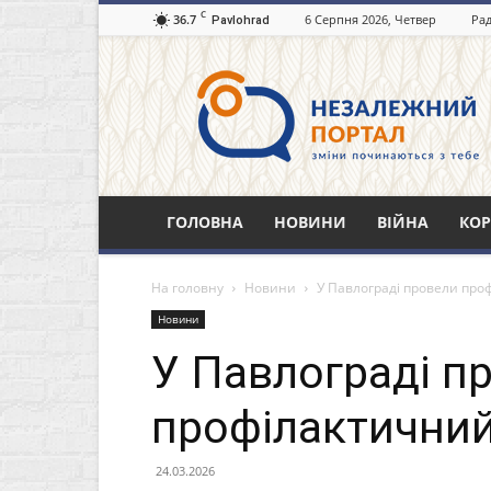
C
36.7
6 Серпня 2026, Четвер
Рад
Pavlohrad
Незалежний
портал
Павлоград.dp.ua
ГОЛОВНА
НОВИНИ
ВІЙНА
КОР
На головну
Новини
У Павлограді провели про
Новини
У Павлограді п
профілактичний
24.03.2026