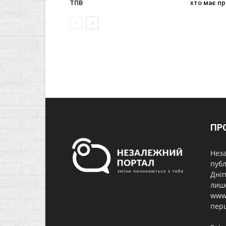
ТПВ
хто має п
ПР
Неза
публ
Дніп
лише
www.
перш