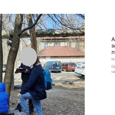
А
з
п
06
Од
че