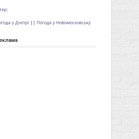
тер:
огода у Дніпрі
||
Погода у Новомосковську
еклама