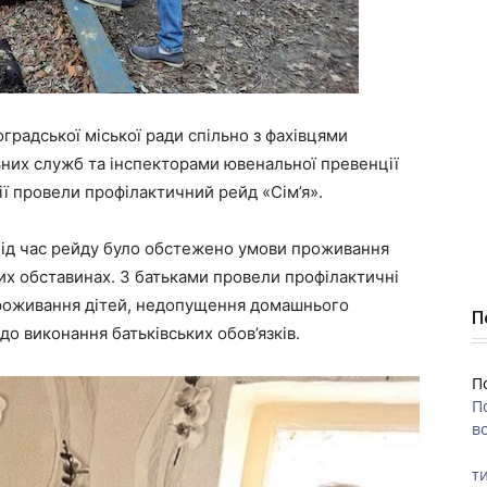
градської міської ради спільно з фахівцями
ьних служб та інспекторами ювенальної превенції
ії провели профілактичний рейд «Сім’я».
 під час рейду було обстежено умови проживання
вих обставинах. З батьками провели профілактичні
роживання дітей, недопущення домашнього
П
до виконання батьківських обов’язків.
П
П
во
ти