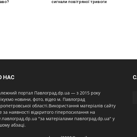
раво?
сигнали повітряної тривоги
О НАС
С
лежний портал Павлоград.dp.ua — з 2015 року
ікуємо новини, фото, відео м. Павлоград
ропетровської області.Використання матеріалів сайту
 за наявності відкритого гіперпосилання на
павлоград.dp.ua "за матеріалами павлоград.dp.ua" у
ому абзаці.