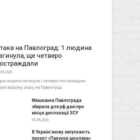
така на Павлоград: 1 людина
агинула, ще четверо
остраждали
.08.2026
на людина загинула і четверо постраждали
рез ворожу атаку на Павлоград
Мешканка Павлограда
збирала для рф дані про
місця дислокації ЗСУ
06.08.2026
В Україні знову запускають
проєкт «Пакунок школяра»