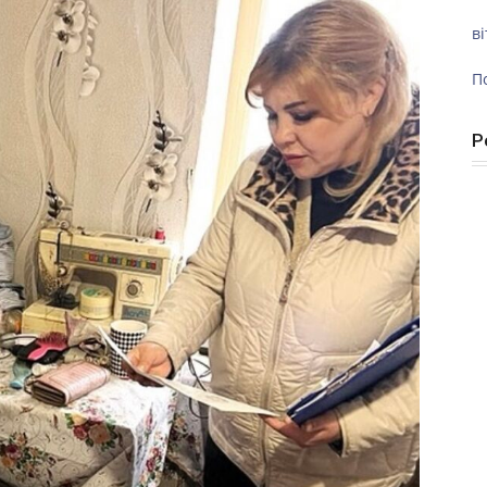
ві
П
Р