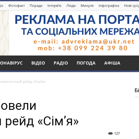
іо
Фотофакт
Поради
Інтерв’ю
Люди
Минуле
Інфографіка
Нові сус
ОНАВІРУС
ВІДЕО
РАДІО
ПОГОДА
АФІША
філактичний рейд «Сім’я»
Б
ровели
 рейд «Сім’я»
127