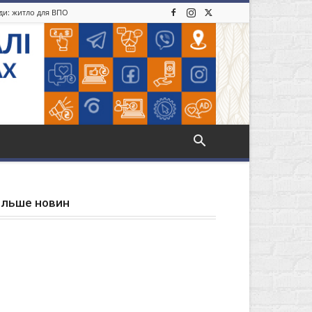
іди: житло для ВПО
ільше новин