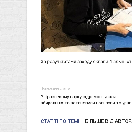
За результатами заходу склали 4 адміністр
Попередня стаття
У Травневому парку відремонтували
вбиральню та встановили нові лави та урни
СТАТТІ ПО ТЕМІ
БІЛЬШЕ ВІД АВТОР