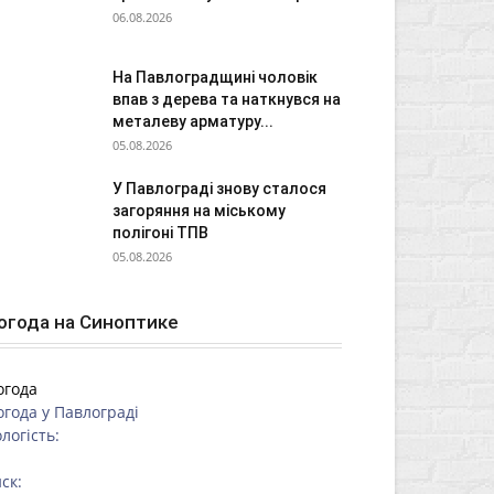
06.08.2026
На Павлоградщині чоловік
впав з дерева та наткнувся на
металеву арматуру...
05.08.2026
У Павлограді знову сталося
загоряння на міському
полігоні ТПВ
05.08.2026
огода на Синоптике
огода
огода у
Павлограді
логість:
ск: