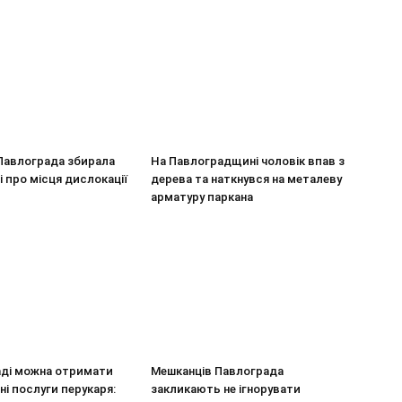
Павлограда збирала
На Павлоградщині чоловік впав з
і про місця дислокації
дерева та наткнувся на металеву
арматуру паркана
аді можна отримати
Мешканців Павлограда
і послуги перукаря:
закликають не ігнорувати