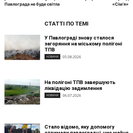
Павлограда не буде світла
«Сім’я»
СТАТТІ ПО ТЕМІ
У Павлограді знову сталося
загоряння на міському полігоні
ТПВ
05.08.2026
НОВИНИ
На полігоні ТПВ завершують
ліквідацію задимлення
06.07.2026
НОВИНИ
Стало відомо, яку допомогу
отримали павлоградці, чиє майно