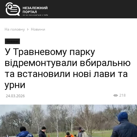
На головну
Новини
Новини
У Травневому парку
відремонтували вбиральню
та встановили нові лави та
урни
218
24.03.2026