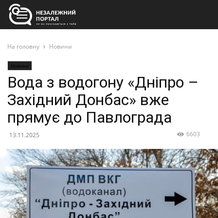
На головну
Новини
Новини
Вода з водогону «Дніпро –
Західний Донбас» вже
прямує до Павлограда
6603
13.11.2025