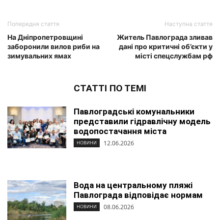
Попередня стаття
Наступна стаття
На Дніпропетровщині
Житель Павлограда зливав
заборонили вилов риби на
дані про критичні об’єкти у
зимувальних ямах
місті спецслужбам рф
СТАТТІ ПО ТЕМІ
Павлоградські комунальники
представили гідравлічну модель
водопостачання міста
12.06.2026
НОВИНИ
Вода на центральному пляжі
Павлограда відповідає нормам
08.06.2026
НОВИНИ