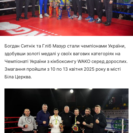
Богдан Ситнік та Гліб Мазур стали чемпіонами України,
здобувши золоті медалі у своїх вагових категоріях на
Чемпіонаті України з кікбоксингу WAKO серед дорослих.
Змагання пройшли з 10 по 13 квітня 2025 року в місті
Біла Церква.