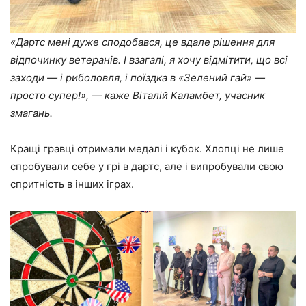
«Дартс мені дуже сподобався, це вдале рішення для
відпочинку ветеранів. І взагалі, я хочу відмітити, що всі
заходи ― і риболовля, і поїздка в «Зелений гай» ―
просто супер!», — каже Віталій Каламбет, учасник
змагань.
Кращі гравці отримали медалі і кубок. Хлопці не лише
спробували себе у грі в дартс, але і випробували свою
спритність в інших іграх.