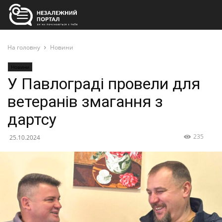
На головну
Новини
Новини
У Павлограді провели для
ветеранів змагання з
дартсу
235
25.10.2024