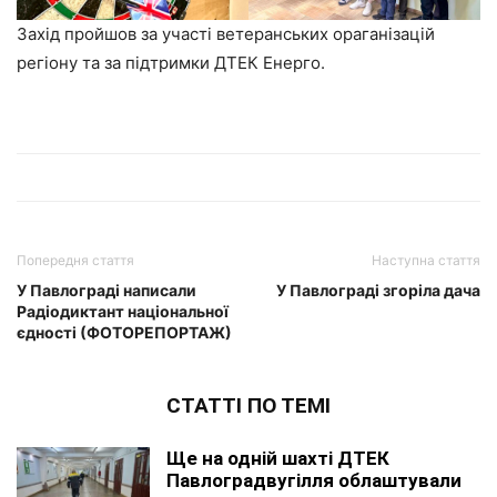
Захід пройшов за участі ветеранських ораганізацій
регіону та за підтримки ДТЕК Енерго.
Попередня стаття
Наступна стаття
У Павлограді написали
У Павлограді згоріла дача
Радіодиктант національної
єдності (ФОТОРЕПОРТАЖ)
СТАТТІ ПО ТЕМІ
Ще на одній шахті ДТЕК
Павлоградвугілля облаштували