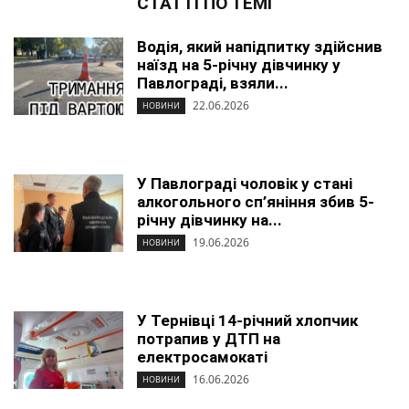
СТАТТІ ПО ТЕМІ
Водія, який напідпитку здійснив
наїзд на 5-річну дівчинку у
Павлограді, взяли...
22.06.2026
НОВИНИ
У Павлограді чоловік у стані
алкогольного сп’яніння збив 5-
річну дівчинку на...
19.06.2026
НОВИНИ
У Тернівці 14-річний хлопчик
потрапив у ДТП на
електросамокаті
16.06.2026
НОВИНИ