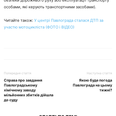
безпеки дорожнього руху або експлуатації транспорту
особами, які керують транспортними засобами).
Читайте також:
У центрі Павлограда сталася ДТП за
участю мотоцикліста (ФОТО і ВІДЕО)
Попередня стаття
Наступна стаття
Справа про завдання
Якою буде погода
Павлоградському
Павлограда на цьому
хімічному заводу
тижні?
мільйонних збитків дійшла
до суду