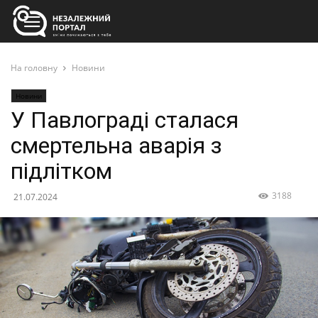
На головну
Новини
Новини
У Павлограді сталася
смертельна аварія з
підлітком
3188
21.07.2024