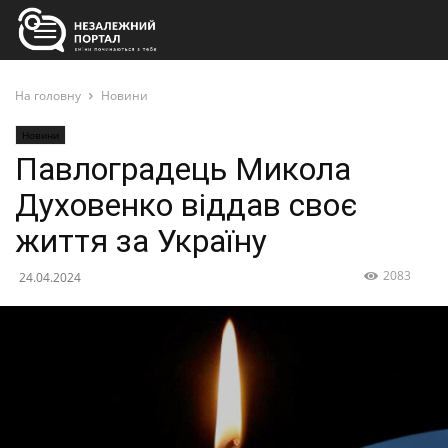
На головну
Новини
Новини
Павлоградець Микола
Духовенко віддав своє
життя за Україну
2083
24.04.2024