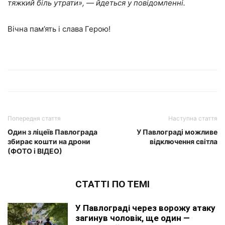
тяжкий біль утрати», ― йдеться у повідомленні.
Вічна пам’ять і слава Герою!
Попередня стаття
Наступна стаття
Один з ліцеїв Павлограда
У Павлограді можливе
збирає кошти на дрони
відключення світла
(ФОТО і ВІДЕО)
СТАТТІ ПО ТЕМІ
У Павлограді через ворожу атаку
загинув чоловік, ще один —