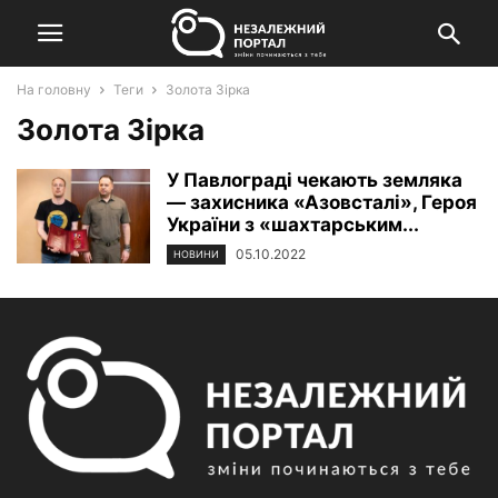
На головну
Теги
Золота Зірка
Золота Зірка
У Павлограді чекають земляка
— захисника «Азовсталі», Героя
України з «шахтарським...
05.10.2022
НОВИНИ