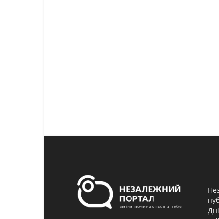
Нез
пуб
Дні