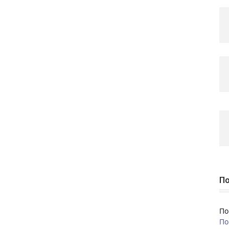
По
По
По