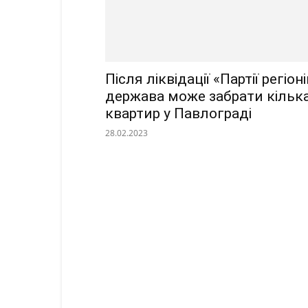
Після ліквідації «Партії регіон
держава може забрати кільк
квартир у Павлограді
28.02.2023