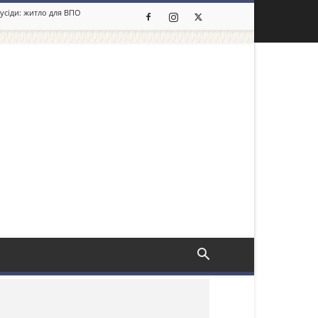
сусіди: житло для ВПО
льше новин