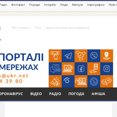
Радіо
Фотофакт
Поради
Інтерв’ю
Люди
Минуле
Інфографіка
Нові 
На головну
Теги
журналістське розслідуваня
розслідуваня
Бі
ОРОНАВІРУС
ВІДЕО
РАДІО
ПОГОДА
АФІША