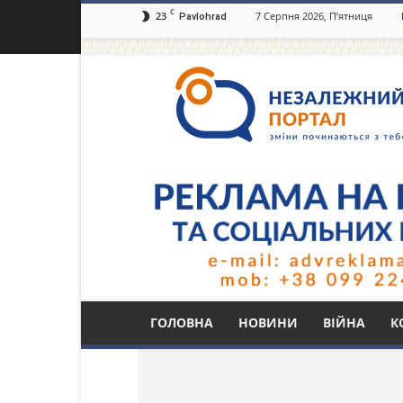
C
23
7 Серпня 2026, П’ятниця
Pavlohrad
Незалежний
портал
Павлоград.dp.ua
Тег: журналістське 
ГОЛОВНА
НОВИНИ
ВІЙНА
К