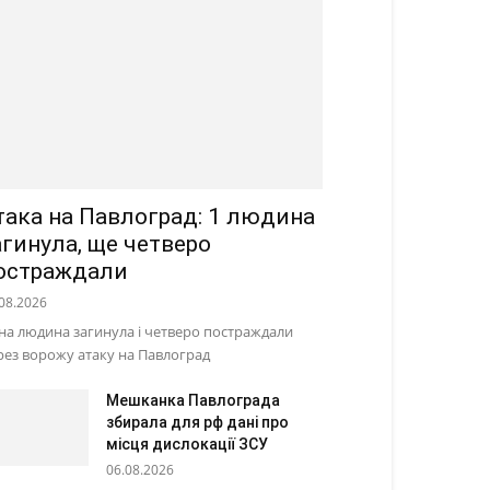
така на Павлоград: 1 людина
агинула, ще четверо
остраждали
08.2026
на людина загинула і четверо постраждали
рез ворожу атаку на Павлоград
Мешканка Павлограда
збирала для рф дані про
місця дислокації ЗСУ
06.08.2026