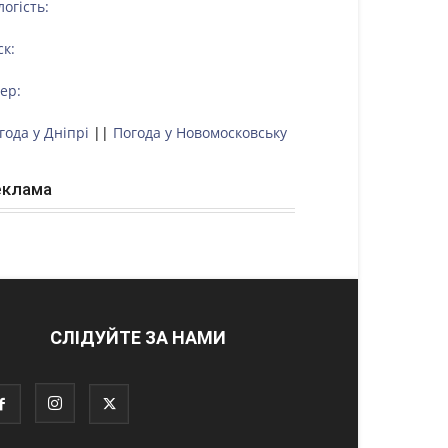
логість:
ск:
тер:
года у Дніпрі
||
Погода у Новомосковську
еклама
СЛІДУЙТЕ ЗА НАМИ