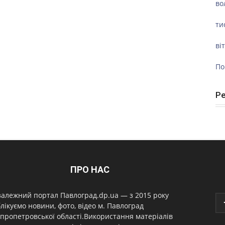
во
ти
ві
По
Р
ПРО НАС
алежний портал Павлоград.dp.ua — з 2015 року
лікуємо новини, фото, відео м. Павлоград
пропетровської області.Використання матеріалів