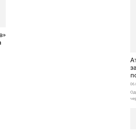
ів»
а
А
з
п
06.
Од
че