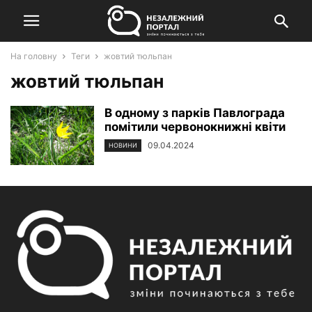
На головну
Теги
жовтий тюльпан
жовтий тюльпан
В одному з парків Павлограда
помітили червонокнижні квіти
09.04.2024
НОВИНИ