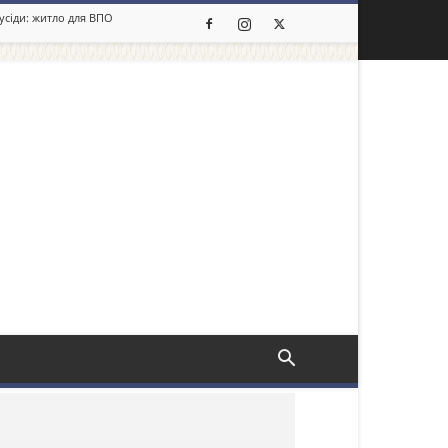
сусіди: житло для ВПО
льше новин