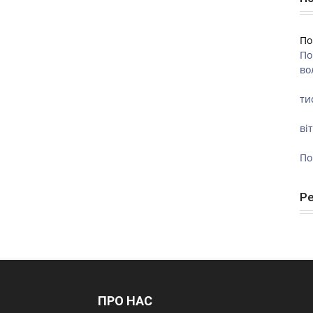
По
По
во
ти
ві
По
Р
ПРО НАС