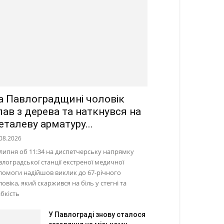
а Павлоградщині чоловік
пав з дерева та наткнувся на
еталеву арматуру...
08.2026
 липня об 11:34 на диспетчерську напрямку
влоградської станції екстреної медичної
помоги надійшов виклик до 67-річного
овіка, який скаржився на біль у стегні та
абкість
У Павлограді знову сталося