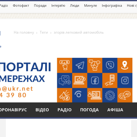
Радіо
Фотофакт
Поради
Інтерв’ю
Люди
Минуле
Інфографіка
Нові 
На головну
Теги
згорів легковий автомобіль
й автомобіль
Бі
ОРОНАВІРУС
ВІДЕО
РАДІО
ПОГОДА
АФІША