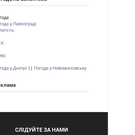
года
года у
Павлограді
логість:
ск:
тер:
года у Дніпрі
||
Погода у Новомосковську
еклама
СЛІДУЙТЕ ЗА НАМИ