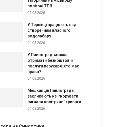
загоряння на міському
полігоні ТПВ
05.08.2026
У Тернівці працюють над
створенням власного
водозабору
04.08.2026
У Павлограді можна
отримати безкоштовні
послуги перукаря: хто має
право?
04.08.2026
Мешканців Павлограда
закликають не ігнорувати
сигнали повітряної тривоги
04.08.2026
года на Синоптике