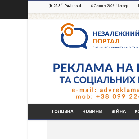
C
22.8
6 Серпня 2026, Четвер
Pavlohrad
Незалежний
портал
Павлоград.dp.ua
Тег: згорів легкови
ГОЛОВНА
НОВИНИ
ВІЙНА
К