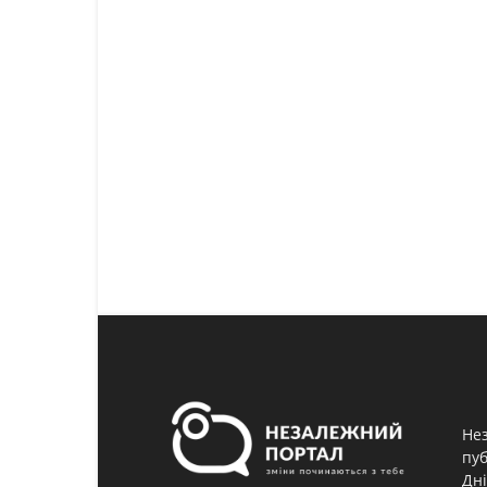
Нез
пуб
Дні