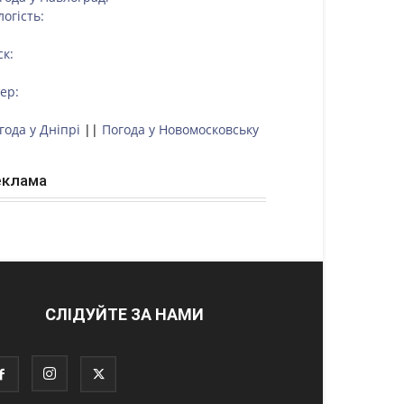
логість:
ск:
тер:
года у Дніпрі
||
Погода у Новомосковську
еклама
СЛІДУЙТЕ ЗА НАМИ