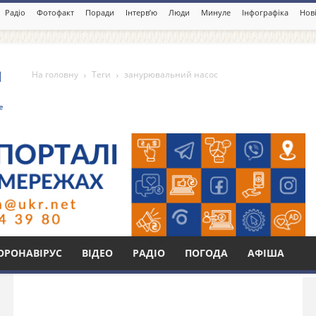
Радіо
Фотофакт
Поради
Інтерв’ю
Люди
Минуле
Інфографіка
Нові
На головну
Теги
занурювальний насос
 насос
Бі
ОРОНАВІРУС
ВІДЕО
РАДІО
ПОГОДА
АФІША