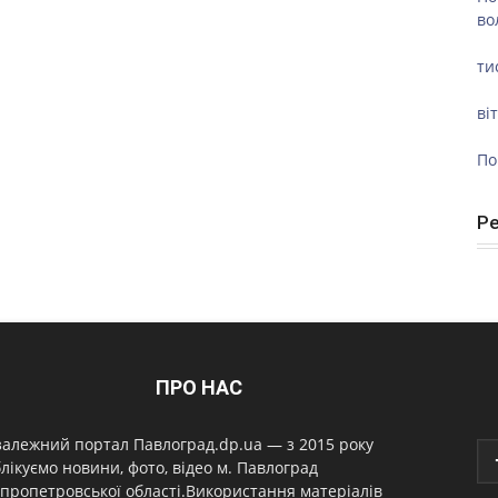
во
ти
ві
По
Р
ПРО НАС
алежний портал Павлоград.dp.ua — з 2015 року
лікуємо новини, фото, відео м. Павлоград
пропетровської області.Використання матеріалів