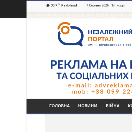
C
33.7
7 Серпня 2026, П’ятниця
Pavlohrad
Незалежний
портал
Павлоград.dp.ua
Тег: занурювальний
ГОЛОВНА
НОВИНИ
ВІЙНА
К