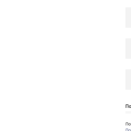
По
По
По