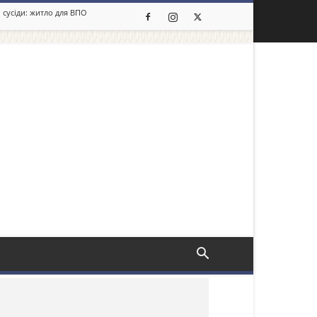
 сусіди: житло для ВПО
льше новин