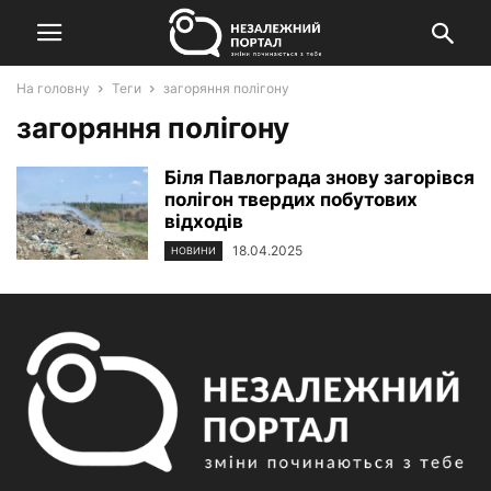
На головну
Теги
загоряння полігону
загоряння полігону
Біля Павлограда знову загорівся
полігон твердих побутових
відходів
18.04.2025
НОВИНИ