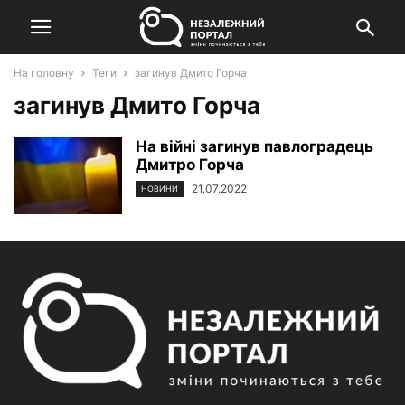
На головну
Теги
загинув Дмито Горча
загинув Дмито Горча
На війні загинув павлоградець
Дмитро Горча
21.07.2022
НОВИНИ