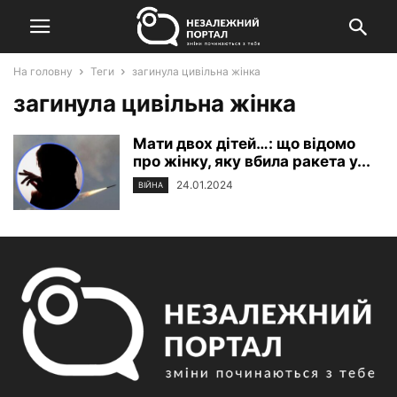
На головну
Теги
загинула цивільна жінка
загинула цивільна жінка
Мати двох дітей…: що відомо
про жінку, яку вбила ракета у...
24.01.2024
ВІЙНА